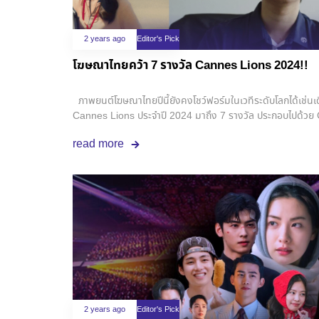
อวดลุคสุดปังในไอจีก็ถูกพูดถึงไปทั่วโลกโซเชียล ดังนั้น หากพู
อำนาจในการดึงดูดให้ผู้คนสนใจ ยอมรับและทำตามอย่างเต็มใจ โด
ผู้อื่นรับรู้ . สิ่งต่างเหล่านี้ที่ลิซ่าทำถือว่าเป็นกรณีศึกษาที่น่
2 years ago
Editor's Pick
ในความเป็นไทยของลิซ่าแล้ว ยังถือว่าเป็นการสร้างความเข้
โฆษณาไทยคว้า 7 รางวัล Cannes Lions 2024!!
เพราะถึงลิซ่าจะไม่บอกโต้งๆ แต่ทุกการกระทำก็ล้วนแสดงให้เห็น
สายตาโลกอย่างแนบเนียนทุกครั้ง … LISA – ROCKSTAR (
https://www.youtube.com/watch?v=iKsT8HXSfPA
ภาพยนต์โฆษณาไทยปีนี้ยังคงโชว์ฟอร์มในเวทีระดับโลกได้เช่นเ
Cannes Lions ประจำปี 2024 มาถึง 7 รางวัล ประกอบไปด้วย 
Lions 5 รางวัล . ทั้งนี้ ภาพยนต์โฆษณาสัญชาติไทยนับว่ามีตั
read more
กินใจแบบ emotional หรือตลกแบบจิกกัดเสียดสี ซึ่งถูกเรียกว่า
เอกลักษณ์ที่สะท้อนผ่านภาพยนต์โฆษณาไทยมาหลายปี หลายชิ้นงา
ของโฆษณาไทยไปแล้วก็ว่าได้ . และผลงานที่ไปคว้ารางวัลมาในงา
Awards : Gold Lion Title : WHAT THE FAST! Brand 
Agency : LEO BURNETT, Bangkok Production : FACTORY
https://www.youtube.com/watch?v=ed8TLp5Oy4s 2. Awar
SAMMAKORN NOT SANPAKORN Brand : SAMMAKOR
FRIENDS, Bangkok Production: Phenomena ลิ้งค์รับชม
https://www.youtube.com/watch?v=95TfaJRJHNs 3. Awar
BOXER Brand : COLGATE Agency
2 years ago
Editor's Pick