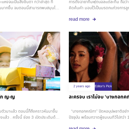
หงจนเป็นสิ่งชินตา ทว่าล่าสุด ที่
การตั้งฉายาทีมฟุตบอลแต่ละทีม ถือว่าเ
 กันมากขึ้น จนตอนนี้สามารถพบสมุนไพร
คิดค้นคำ มอบไว้เป็นมรดกแก่วงการ
ี่ ไปจนถึงร้านค้าออนไลน์ กระทั่งหลาย
บางฉายาก็มีปรากฏแค่ในประเทศไทยนี่แหล
read more
วิทยาศาสตร์นับว่า กระท่อมเป็นหนึ่ง
สนใจกันบ้าง
หรือซึมเศร้า รวมถึงช่วยรักษาอาการ
ยวใบสด หรือนำใบมาต้ม แต่ในสหรัฐฯ วิธี
คมพืชกระท่อมแห่งอเมริกา (American
ริโภคพืชกระท่อมอย่างปลอดภัยเปิด
ั้งนั้น ในแต่ละรัฐก็มีมาตรการควบคุมที่
ิ่งต้องห้าม อย่างไรก็ดี สำนักงานคณะ
ท่อมเป็น ‘ยาที่น่ากังวล’ โดยอ้างถึง
วงซึม สับสน อาเจียน หัวใจเต้นเร็ว
ฤทธิ์คล้ายยาเสพติดชนิดอื่นได้ โดยทุก
มริกา และแพทย์ผู้เชี่ยวชาญบางราย
อดภัยหรือประสิทธิภาพของผลิตภัณฑ์ จึง
2 years ago
Editor's Pick
ายหรือไม่? อย่างไร? แต่ในทางตรงกัน
รัก ญ-ญ
ละครจบ เราไม่จบ ‘บางกอกคณิก
างว่ารายงานของ FDA นั้นมาจากผู้
ื่อเพิ่มประสิทธิภาพ ทางที่ดีควรมี
พึ่งพาสรรพคุณ “พลังใบ” อย่างถูกหลัก
มตัวมาแล้ว ตอนนี้ก็ถึงคราวหันมาขึ้น
“บางกอกคณิกา” ปิดหอบุปผชาติอย่างส
ะสบการณ์ไว้ในหน้าเว็บของ American
องแล้ว . ครั้งนี้ ช่อง 3 เปิดประเดิมด้วย
ปัจจุบัน พร้อมกวาดผู้ชมบนทีวีไปกว่า
ลี่ยนชีวิตของฉันมาก ฉันสามารถ
เอง ตั้งแต่ซื้อลิขสิทธิ์จากนิยายในชื่อ
เวียดนาม . ตลอดทั้ง 8 ตอน เรตติ้งก็เ
read more
ยนวิธีการดูแลสุขภาพอย่างเดียว หากแต่