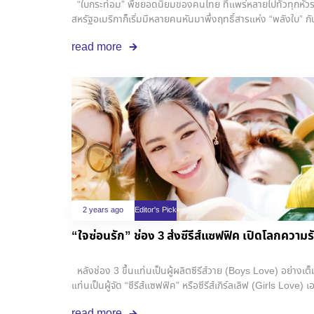
“ใบกระท่อม” พืชยอดนิยมของคนไทย ที่แพร่หลายไปทั่วทุกหัวระแ
สหรัฐอเมริกาก็เริ่มมีหลายคนหันมาพึ่งฤทธิ์สารแห่ง “พลังใบ”
ชนิดดังกล่าวได้ตามร้านสะดวกซื้อ ซุปเปอร์มาร์เก็ต ร้านขายบุหร
read more
ฝ่ายเริ่มเป็นห่วงเรื่องการให้โทษ และมาตรการควบคุม โดยในทาง
ในพืชตระกูลกาแฟ ให้ฤทธิ์คล้ายฝิ่น มีส่วนช่วยคลายความกังวล
ปวดเรื้อรังได้ “วัยรุ่นพลังใบ” ในบ้านเรา อาจคุ้นเคยกับการเคี้
ที่นิยมคือการบริโภคแบบผงชงดื่ม หรือแคปซูล ข้อมูลจากสมา
Kratom Association) ซึ่งทำงานเกี่ยวกับการปกป้องสิทธิการบ
เผยว่า ปัจจุบันมีผู้ใช้พืชกระท่อมในสหรัฐฯ ราว 3 ล้านคน ทั้งนี้ท
แตกต่างกันไป และมีอยู่ 6 รัฐที่ยังคงกำหนดให้พืชกระท่อมเป็นส
กรรมการอาหารและยาแห่งสหรัฐอเมริกา (FDA) ระบุว่าสมุนไพรกระ
การเสพติดและผลข้างเคียงต่างๆ เช่น อาการชัก เป็นพิษต่อตับ ง่
หรืออาการไม่พึงประสงค์อื่นๆ จากการใช้พืชกระท่อม ซึ่งอาจออก
วันนี้ กระท่อมมีสถานะด้านกฎระเบียบที่ค่อนข้างคลุมเครือในอเ
กล่าวว่า ในปัจจุบัน ยังไม่มีการศึกษาที่มากพอในเรื่องความปล
2 years ago
Editor's Pick
กล่าวได้ยากว่าสารตัวไหนทำปฏิกิริยาอะไรที่ออกฤทธิ์เป็นอันตร
“ใจซ่อนรัก” ช่อง 3 ส่งซีรีส์แซฟฟิค เปิดโลกความ
ข้าม ฝ่ายสนับสนุนก็กล่าวถึงสรรพคุณที่เป็นประโยชน์ ทั้งยังอ้
จำหน่ายที่ไร้จรรยาบรรณ ซึ่งอาจจงใจปลอมปนสารบางอย่างลงไปเพ
มาตรการป้องกัน เพื่อให้ผู้บริโภคพืชกระท่อมอย่างปลอดภัย ได้
หลังช่อง 3 ขึ้นแท่นเป็นผู้ผลิตซีรีส์วาย (Boys Love) อย่างเต็
ต่อไปจะดีกว่า ดังตัวอย่างของผู้ใช้พืชกระท่อมที่มาแบ่งปันปร
แท่นเป็นผู้จัด “ซีรีส์แซฟฟิค” หรือซีรีส์เกิร์ลเลิฟ (Girls Love) เ
Kratom Association “ฉันขอบคุณพระเจ้าสำหรับกระท่อม มันเป
ซีรีส์ “ใจซ่อนรัก” -ซีรีส์แซฟฟิคเรื่องแรกที่ช่อง 3 ลงมือเป็นผู้จัด
read more
จัดการกับความเจ็บปวดและใช้ชีวิตได้อย่างเต็มที่ ไม่ใช่แค่เปลี่