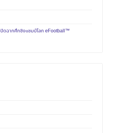
มปิดฉากศึกชิงแชมป์โลก eFootball™