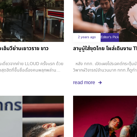
2 years ago
Editor's Pick
ยเอ็มวีย่านเยาวราช ชาว
ลาบูบู้ใส่ชุดไทย โผล่เดินงาน 
ปินเดี่ยวจากค่าย LLOUD ครั้งแรก ด้วย
หลัง ททท. เปิดเผยโปรเจคต์กระตุ้นนั
ดฮิตที่ขึ้นชื่อเรื่องคนพลุกพล่าน
วิพากษ์วิจารณ์จำนวนมาก ททท.ก็ดูท่าว่า
มาว่าเอ็มวีนี้ยังใช้ทีมนักเต้นและนัก
ปลุกกระแสเที่ยวไทยจากจีนด้วยการพาลา
read more
็มวีได้ดีทีเดียว . แม้เยาวราชจะ
เอกอัครราชทูตไทย ณ กรุงปักกิ่ง สร้า
้งที่ลิซ่าจะสร้างอิมแพ็คให้กับระบบ
วัฒนธรรมไทยผ่านการแต่งชุดไทย ก่อน
ปตั้งแต่โซโล่ครั้งแรกของลิซ่าในเพลง
for Amazing Thailand ฉลองครบรอบ 5
ายคับคลากับปราสาทหินพนมรุ้ง สถานที่
ศิลปินแนวหน้า คริส พีรวัส, สน ยุก
่งความเป็นไทยสู่สายตาชาวโลกกว่า 700
pop กลางปักกิ่ง … Thai Fest หรือ
หว้พระวัดมหาธาตุ จ.อยุธยา ก็ทำให้ทั้ง
ใหญ่ในต่างประเทศจัดขึ้น ไฮไลท์ในงา
ำให้วัดมหาธาตุกลายเป็นแลนด์มาร์กอีก
ไม่ว่าจะอาหารไทย ขนมไทย หรือการแสด
ด ใน Monaco F1 Grand Prix 2024 ลิซ่า
ของซอฟท์พาวเวอร์ที่สำคัญต่อการสร้า
 ซึ่งเป็นแบรนด์เสื้อผ้าฝีมือคนไทย
ไทย ก็ถือว่าสร้างประเด็นจุดกระแสค