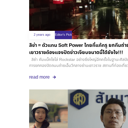
2 years ago
Editor's Pick
ลิซ่า = ตัวแทน Soft Power ไทยที่แท้ทรู ยกทีมถ่า
เยาวราชต้องแจงปิดข่าวเงียบขนาดนี้ได้ยังไง!!!
ลิซ่า คัมแบ็คโซโล่ Rockstar อย่างยิ่งใหญ่อีกครั้งในฐานะศิล
การยกกองปิดถนนถ่ายเอ็มวีกลางย่านเยาวราช สถานที่ท่องเที่ยวสุ
ตลอดเวลา แต่ลิซ่าก็ทำให้ถนนเส้นนี้ไม่มีผู้คนได้ แถมยังมีข่าวแว่ว
read more
แสดงคนไทยทั้งหมด เรียกว่า นำเสนอความเป็นไทยในทุกส่วนของเอ
มีชื่อเสียงอยู่แล้ว แต่ไม่แน่ว่าการคัมแบ็คครั้งนี้ อาจจะเป็นอีกครั
เศรษฐกิจและการท่องเที่ยวไทยได้อย่างมหาศาล . เพราะหากย้อนไ
Lalisa ลิซ่าก็แต่งชุดไทยจัดเต็ม พร้อมด้วยเซตฉากที่ดูคับคล้
ท่องเที่ยวขึ้นชื่อในเมืองบ้านเกิดของลิซ่า สร้างปรากฎการณ์ส
ล้านวิว . หรืออย่างปีที่แล้วที่ลิซ่าใส่ชุดผ้าไหมจากจ.อุดรธานีไปไ
ผ้าไหมจากจ.อุดรธานีกลายเป็นที่พูดถึงไปทั่วอินเทอร์เน็ต และท
แห่งที่ต้องใส่ชุดไทยไปถ่ายรูปเช็คอินแบบลิซ่า . รวมถึง ล่าสุ
ก็ยังสวมใส่ชุดรีไซเคิลจากขยะพลาสติกของแบรนด์ PIPATCHARA’