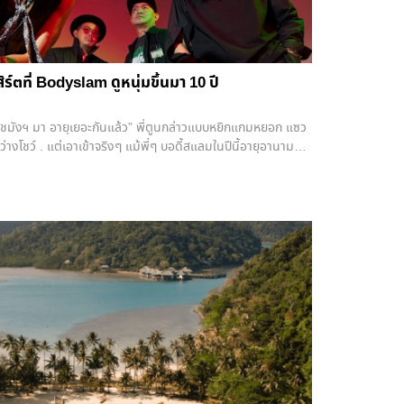
่าย . แต่ใจหนึ่งก็ยังคงเกิดคำถาม ว่าทำไมททท.ถึงไม่นำมาสคอต
สคอตมากมายที่โด่งดัง อย่างน้องหมีเนย หรือ ButterBear ที่
สิทธิ์ในจีน) และมาสคอตอีกหลายตัวที่พร้อมจะโด่งดังมาทำ
บูบู้ใส่ชุดไทยจะมุ่งเน้นการกระตุ้นนักท่องเที่ยวจีนในงาน Thai
ตที่ Bodyslam ดูหนุ่มขึ้นมา 10 ปี
ai Fest ก็ได้รับกระแสตอบรับดีมากอยู่แล้ว ทำให้จัดขึ้นต่อเนื่อง
การจัด Thai Fest ณ
าชมังฯ มา อายุเยอะกันแล้ว” พี่ตูนกล่าวแบบหยิกแกมหยอก แซว
โชว์ . แต่เอาเข้าจริงๆ แม้พี่ๆ บอดี้สแลมในปีนี้อายุอานามก็
erybodyslam 2024 ก็เหมือนชุบชีวิตให้วงดนตรีที่อยู่มานานกว่า
ึ้น’ สดใสขึ้นราว 10 ปี . นับตั้งแต่ปล่อยอัลบั้มใหม่อย่าง
ใหม่ๆ ของวงบอดี้สแลมที่ไม่จำเป็นต้องแต่งตัวสีดำๆ เสมอไป
รัชญาชีวิตอะไรขนาดนั้นก็ได้ แต่มันคือความสุขของศิลปินวัย
อ่อนแล้วต่างหาก . เพราะคอนเสิร์ตนี้ออกแบบมาค่อนข้างจะ
สมาชิกวงแต่ละคนที่กระจายหันกันไปคนละมุม ทั้งฉากเวทีที่ยก
ด-พี่ตูน วิ่งมาเซอร์วิสแฟนๆ ตลอดโชว์ พร้อมด้วยจอไฟที่เปลี่ยน
มุน 360 องศา โคจรสมาชิกวงให้คนดูได้เห็นกันอย่างทั่วถึง
าง หรือแม้แต่นักมายากลที่เข้ามาร่วมโชว์ในเพลง จนราวกับเป็น
ง โจอี้-ภูวศิษฐ์, F.HERO, DABOYWAY, Jeff Satur เหล่านี้ก็
. สรุปคือ ครั้งแรกที่บอดี้สแลมเล่นคอนเสิร์ตใหญ่ในอิมแพค คือ
หมือนได้มาฟัง “วงดนตรีหน้าใหม่ไฟแรง” อีกครั้งในวัย 45 ปีบวกๆ