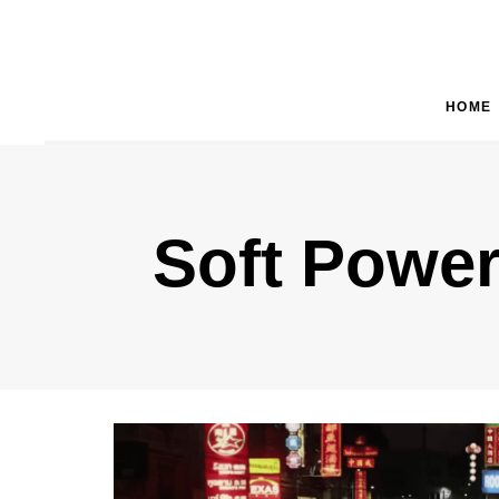
HOME
Type and hit enter
Soft Powe