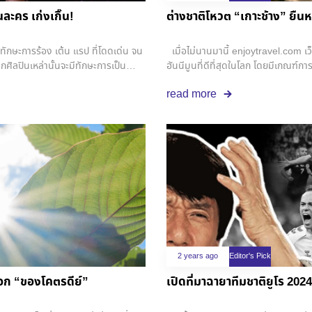
ละคร เก่งเกิ๊น!
ต่างชาติโหวต “เกาะช้าง” ยืนหนึ
็นทักษะการร้อง เต้น แรป ที่โดดเด่น จน
เมื่อไม่นานมานี้ enjoytravel.com เว็
ากศิลปินเหล่านั้นจะมีทักษะการเป็น
ฮันนีมูนที่ดีที่สุดในโลก โดยมีเกณฑ์ก
ละมีความสามารถด้านการแสดงที่เฉิด
เครื่องดื่ม, แพ็คเกจฮันนีมูน, บรรยาก
read more
ามสามารถ จนอยากมอบมงตำแหน่ง All-
จ.ตราด ประเทศไทย เข้าไปอยู่ในอันดั
ทุกบทบาทใน Prime Video มาให้แล้ว !
enjoytravel.com ระบุว่า เกาะช้าง มี
และกิจกรรมอื่นๆ และที่สำคัญคือ ค่าใช้จ่
เอาชนะปาตาโกเนีย ประเทศชิลี และราชสถ
ไม่แน่ว่า ถ้าสมรสเท่าเทียมประกาศใช้เม
ทางของคู่รักทุกเพศจากทั่วโลก ให้มุ่
2 years ago
Editor's Pick
บอก “ของโคตรดีย์”
เปิดที่มาฉายาทีมชาติยูโร 20