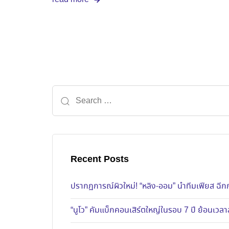
เดียวกันมาดัดแปลง ไปจนถึงแคสต์นักแสดงเคมีลงตัว อย่างหล
ยังช่วยให้ฉันกล้าพูดอีกด้วย ฉันเคยทานยาสำหรับโรควิตกกังวลข
ปรับเปลี่ยนขยับมาจับกระแสซีรีส์แซฟฟิคและซีรีส์วายของช่อง 3 ถ
เพื่อกระท่อมเพราะมันเปลี่ยนชีวิตฉันมาก!” จะว่าไปแล้ว สถานการ
ช่อง 3 ถือเป็นช่องที่อยู่คู่กับวงการละครไทยมาอย่างยาวนาน กา
ไหร่ เห็นอย่างงี้แล้วก็น่าจะเอาเสื้อ “วัยรุ่นพลังใบ” ไปเผยแพร่ให
ครั้งนี้ จึงอาจสะท้อนให้เห็นถึงทิศทางของช่อง 3 ที่ปรับเปลี่ยนทัศ
สูตร
ความหลากหลาย . และแม้ซีรีส์ยังไม่ออนแอร์ บัตรแฟนมีต “ 
Secret of Us” ”หมดลงเป็นที่เรียบร้อย แถมในบรรยากาศในงา
แฟนคลับที่ส่ง ฟู้ดซัพพอร์ต (Food Support) มาสนับสนุนศิลปินก
กระแสตอบรับดีเยี่ยม ทำให้เห็นว่า ซีรีส์แซฟฟฟิคเองก็อาจมีศักยภา
เคยเกิดขึ้นกับวงการซีรีส์วายไทยมาแล้ว … เรื่องย่อ “ใจซ่อนร
ฟ้าลดา (รับบทโดย หลิงหลิง คอง) ทายาทของโรงพยาบาลเอกชน
ด้านผิวหนังกลับมาในสภาพบอบช้ำที่ถูกคนรักทิ้งไป ก็มุ่งมั่นท
ความสวยและฐานะหน้าที่การงานของลดา ทำให้มีคนมากมายอาส
เอิน (รับบทโดยออม กรณ์นภัส ) อดีตคนรักที่เคยทำลายชีวิตเธอ
พยาบาลและพยายามขอโอกาสกลับมาคืนดีกับฟ้าลดาอีกครั้ง … 
ตาร์จะเป็นอย่างไรต่อไป สามารถติดตามซีรีส์ใจซ่อนรักได้ทุกวัน
Recent Posts
มิถุนายนนี้ เวลา 22:00 น.)
ปรากฏการณ์ผิวใหม่! “หลิง-ออม” นำทีมเฟียส ฉีกก
“นูโว” คัมแบ็กคอนเสิร์ตใหญ่ในรอบ 7 ปี ย้อนเวลาส