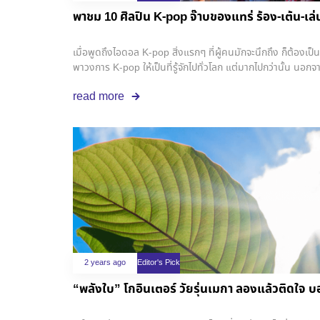
พาชม 10 ศิลปิน K-pop จ๊าบของแทร่ ร้อง-เต้น-เล่น
เมื่อพูดถึงไอดอล K-pop สิ่งแรกๆ ที่ผู้คนมักจะนึกถึง ก็ต้องเป
พาวงการ K-pop ให้เป็นที่รู้จักไปทั่วโลก แต่มากไปกว่านั้น นอกจ
ศิลปิน K-pop ที่ดีแล้ว ศิลปิน K-pop บางคนยังมีความสนใจแ
read more
ฉาย . วันนี้เราเลยรวบรวม 10 ผลงาน จาก 10 ศิลปินมากคว
rounder เก่งรอบด้าน ไม่ว่าจะร้อง เต้น หรือการแสดงก็เอาอยู่
2 years ago
Editor's Pick
“พลังใบ” โกอินเตอร์ วัยรุ่นเมกา ลองแล้วติดใจ 