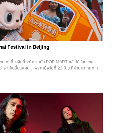
Thai Festival in Beijing
กท่องเที่ยวจีนที่จะทำร่วมกับ POP MART แล้วได้รับกระแส
จะไม่เปลี่ยนแผน . เพราะเมื่อวันที่ 22 มิ.ย.ที่ผ่านมา ททท. เริ่ม
บูบู้ใส่ชุดไทย เดินงาน Thai Festival in Beijing ที่สถาน
งความประทับใจให้แก่ผู้ร่วมงานได้สัมผัสประสบการณ์การเรียนรู้
จะบินมาเที่ยวไทยในวันที่ 1 กรกฎาคม ในฐานะ Special guest
0 ปี ความสัมพันธ์ไทย-จีน . อีกทั้ง ภายในงานยังมีดารา-
ต์, วิว วรรณรท และ 4EVE เป็นตัวแทนส่งละครไทยและวงการ T-
 งานเทศกาลไทย เป็นงานเทศกาลที่สถานทูตไทยและสถานกงสุล
นจึงอยู่ที่การจำลองประเทศไทยขนาดย่อม ๆ ไปไว้ในต่างประเทศ
งศิลปวัฒนธรรมไทยก็รวมไว้ในที่เดียว งานนี้จึงเป็นส่วนหนึ่ง
งภาพ “ความเป็นไทย” ในสายตาต่างชาติ … การให้ลาบูบู้ใส่ชุด
วามสนใจได้ไม่น้อย หากนับในแง่ของการสร้างภาพจำความเป็นไทย