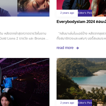
ดคร่าวๆว่า ซอฟต์พาวเวอร์ หมายถึง
ที่นักท่องเที่ยวเห็นได้ชัดและเข้าใจง
ยไม่ใช้อำนาจบีบบังคับหรือยัดเยียดให้
“สัญชาติไทย” มาใช้ ทั้ง ๆ ที่ไทยมีมา
าสนใจ นอกจากจะแสดงให้เห็นถึงความภูมิใจ
กำลังมีกระแสในจีน (ถึงขั้นต้องจดลิข
2 years ago
Editor's Pick
มแข็งของวัฒนธรรมไทยในสายตาชาวโลก
กิจกรรมการท่องเที่ยวแบบไทย ๆ . แม้ลา
Everybodyslam 2024 คอนเสิร์
ถึงความตั้งใจในการส่งความเป็นไทยสู่
Fest ที่กรุงปักกิ่ง แต่ในบางพื้นที่ Th
MV Teaser)
เป็นประจำทุกปี อย่างเช่น ในปีนี้ ก็มี
ดิม หลังจากล่าสุดกวาดรางวัลในงาน
“กลับมาเล่นในแอร์บ้าง หลังจากลุยร
Gold Lions 2 รางวัล และ Bronze
ทั้งสมาชิกวงและแฟนๆ บอดี้สแลมระหว่าง
วตนบนเวทีโลกมานาน ไม่ว่าจะเป็นแนว
ไม่ใช่น้อยๆ กันแล้ว แต่คอนเสิร์ต Ev
read more
เป็น “อารมณ์ขันแบบไทยๆ” อันเป็น
สองทศวรรษ กลายเป็นวงร็อคที่ดู ‘หนุ่มข
น จนอาจเรียกได้ว่าเป็นซิกเนเจอร์
Sunny Side Up ก็ทำให้เราได้เห็นมิติ
น Cannes Lions ปีนี้ได้แก่ 1.
หรือไม่จำเป็นต้องฟังพี่ตูนร้องเพลงป
: KRUNGSRI FIRST CHOICE
กลางคน ที่มีนักร้องนำเป็นคุณพ่อลูก
01 Bangkok ลิ้งค์รับชม :
สร้างสรรค์ ตั้งแต่ตำแหน่งการยืนของ
ds : Gold Lion Title :
ขึ้น-ยกลงได้ มีทางวิ่งให้พี่ยอด-พี่ปิ๊
N Agency : CHOOJAI AND
สลับไปแบบเพลงต่อเพลง และยังมีเวทีห
 :
Playlist ที่พยายามลำดับเพลงให้แตกต่
ds : Bronze Lion Title : THE
ละครเพลงแบบกลายๆ . แขกรับเชิญอย่า
เข้ามาเติมเต็มในแต่ละเพลงได้อย่างดี 
เมื่อ 16 ปีก่อน แต่มาเทียบกับปีนี้ เ
2 years ago
Editor's Pick