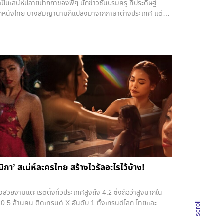
ป็นเสน่ห์ปลายปากกาของพี่ๆ นักข่าวชั้นบรมครู ที่ประดิษฐ์
ลูกหนังไทย บางสมญานามก็แปลงมาจากภาษาต่างประเทศ แต่
ะ ศึกยูโรครั้งนี้ เรามาดูกันหน่อยว่า มีชื่อเล่นของทีมไหนน่า
า’ สเน่ห์ละครไทย สร้างไวรัลอะไรไว้บ้าง!
วยงามแตะเรตติ้งทั่วประเทศสูงถึง 4.2 ซึ่งถือว่าสูงมากใน
 10.5 ล้านคน ติดเทรนด์ X อันดับ 1 ทั้งเทรนด์โลก ไทยและ
scroll
รียกว่าไม่ใช่เล่น ๆ และยังสร้างตำนาน สร้างไวรัลจนติดเทรนด์