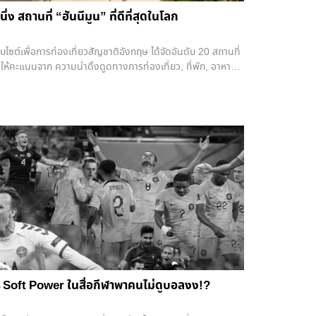
่ง สถานที่ “ฮันนีมูน” ที่ดีที่สุดในโลก
บไซต์เพื่อการท่องเที่ยวสัญชาติอังกฤษ ได้จัดอันดับ 20 สถานที่
ารให้คะแนนจาก ความน่าดึงดูดทางการท่องเที่ยว, ที่พัก, อาหาร/
าศของสถานที่ และความน่าจดจำ-ไม่ซ้ำที่อื่น . ปรากฏว่า เกาะช้าง
บ 1 ของจุดหมายปลายทางแห่งการฮันนีมูนสำหรับคู่รัก โดย
ธรรมชาติที่งดงามราวกับสวรรค์ริมชายหาด มีจุดชมวิว จุดดำน้ำ
ายต่างๆ เข้าถึงได้ง่ายอย่างไม่น่าเชื่อ . ทั้งหมดนี้ทำให้ เกาะช้าง
าน ประเทศอินเดีย ซึ่งถูกจัดให้เป็นที่ 2 และ 3 ตามลำดับ . ก็
ื่อไหร่ “เกาะช้าง” อาจจะเป็นอีกหนึ่งสถานที่ซึ่งเป็นจุดหมายปลาย
งมายังประเทศไทยก็เป็นได้
24 Soft Power ในสื่อกีฬาพาคนไม่ดูบอลงง!?