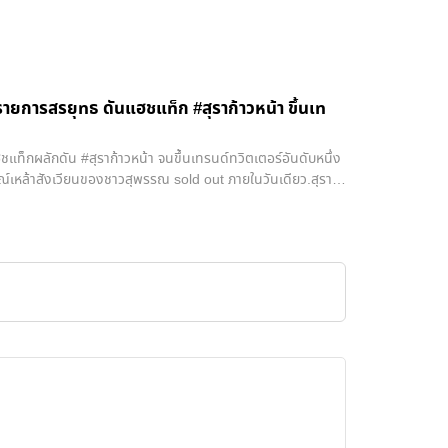
รายการสรยุทธ ดันแฮชแท็ก #สุราก้าวหน้า ขึ้นเท
็กผลักดัน​ #สุราก้าวหน้า​ จนขึ้นเทรนด์​ทวิตเตอร์​อันดับหนึ่ง
รณ์​เหล้าสังเวียนของชาวสุพรรณ​ sold out ภายในวันเดียว​.สุรา
ี่ทางพรรคก้าวไกลพยายามผลักดันผ่านสื่อต่างๆ มาตลอด เป้า
โดยการแก้กฎหมายให้ประชาชนทั่วไปสามารถพัฒนาสุราให้มีความ
โดยไม่ต้องฝ่าอุปสรรคด้านเงินลงทุนที่สูงเกินไปแบบใน
ญี่ปุ่นที่มีความหลากหลายของเครื่องดื่มแอลกอฮอล์มากถึง 4
เพียงเจ้าใหญ่ๆ เพียง 7 รายเท่านั้นที่ครองส่วนแบ่งตลาดส่วน
้