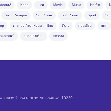
ideout2
Kpop
Lisa
Movie
Music
Netflix
N
Siam Paragon
SoftPower
Soft Power
Sport
Su
op
การท่องเที่ยวแห่งประเทศไทย
กินเจ
คอนเสิร์ต
ททท
สงกรานต ์
สมรสเท่าเทียม
เยาวราช
วัชรพล แขวงท่าแร้ง เขตบางเขน กรุงเทพฯ 10230