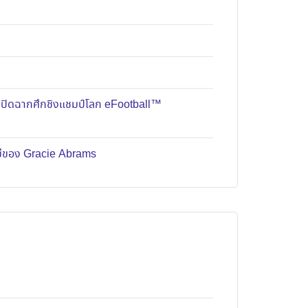
มปิดฉากศึกชิงแชมป์โลก eFootball™
หม่ของ Gracie Abrams