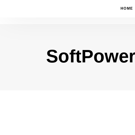
HOME
SoftPowe
Type and hit enter