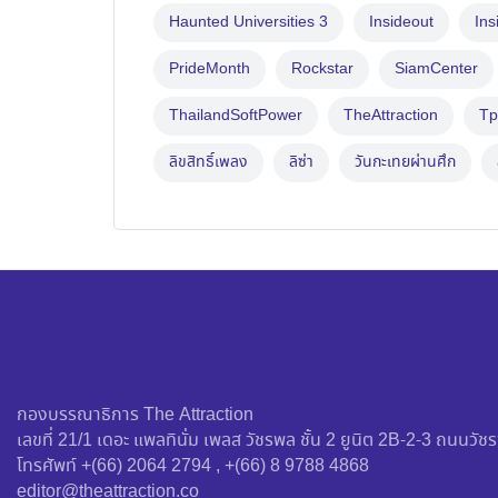
Haunted Universities 3
Insideout
Ins
PrideMonth
Rockstar
SiamCenter
ThailandSoftPower
TheAttraction
Tp
ลิขสิทธิ์เพลง
ลิซ่า
วันกะเทยผ่านศึก
กองบรรณาธิการ The Attraction
เลขที่ 21/1 เดอะ แพลทินั่ม เพลส วัชรพล ชั้น 2 ยูนิต 2B-2-3 ถนน
โทรศัพท์ +(66) 2064 2794 , +(66) 8 9788 4868
editor@theattraction.co