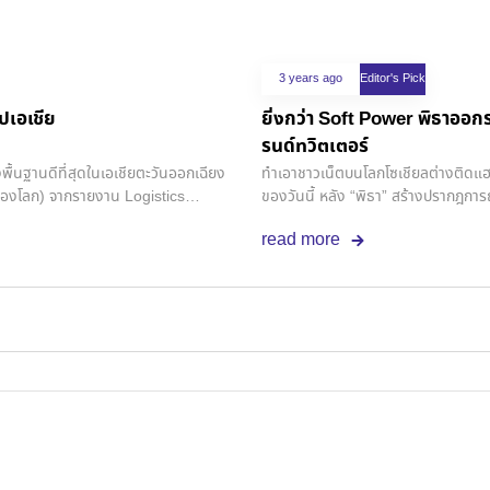
3 years ago
Editor's Pick
ีปเอเชีย
ยิ่งกว่า​ Soft Power พิธาออก
รนด์ทวิตเตอร์
พื้นฐานดีที่สุดในเอเชียตะวันออกเฉียง
ทำเอาชาวเน็ตบนโลกโซเชียลต่างติดแฮชแท
 25 ของโลก) จากรายงาน Logistics
ของวันนี้​ หลัง​ “พิธา” สร้างปรากฎกา
นดับโดยธนาคารโลกนั้นพบว่าระบบ
ก้าวหน้า ถือเป็นหนึ่งในนโยบายหลักท
read more
วจครั้งล่าสุดในปี 2018
หมายที่ตั้งไว้คือการทลายทุนผูกขาด
หลากหลาย ต่อยอดไปสู่การสร้างอาชีพ 
ปัจจุบัน.โดยพิธาได้ยกตัวอย่างประเทศ
หมื่นกว่าแบรนด์ ในขณะที่ประเทศไทยมี
ใหญ่ในประเทศ.ซึ่งสุราของไทยในตอนนี