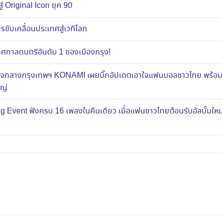
ู่ Original Icon ยุค 90
ขับเคลื่อนประเทศสู่เวทีโลก
าลดนตรีอันดับ 1 ของเมืองกรุง!
ส์ใจกลางกรุงเทพฯ KONAMI เผยบิ๊กอัปเดตเอาใจแฟนบอลชาวไทย พร้อ
หญ่
g Event ฟังครบ 16 เพลงในคืนเดียว เมื่อแฟนชาวไทยต้อนรับอัลบั้มใ