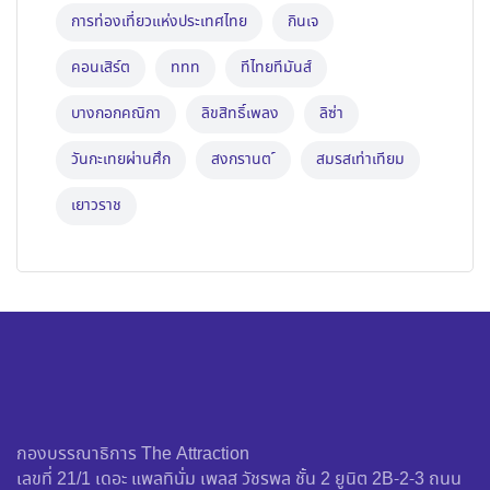
การท่องเที่ยวแห่งประเทศไทย
กินเจ
คอนเสิร์ต
ททท
ทีไทยทีมันส์
บางกอกคณิกา
ลิขสิทธิ์เพลง
ลิซ่า
วันกะเทยผ่านศึก
สงกรานต ์
สมรสเท่าเทียม
เยาวราช
กองบรรณาธิการ The Attraction
เลขที่ 21/1 เดอะ แพลทินั่ม เพลส วัชรพล ชั้น 2 ยูนิต 2B-2-3 ถนน