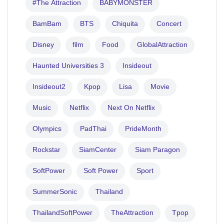
#The Attraction
BABYMONSTER
BamBam
BTS
Chiquita
Concert
Disney
film
Food
GlobalAttraction
Haunted Universities 3
Insideout
Insideout2
Kpop
Lisa
Movie
Music
Netflix
Next On Netflix
Olympics
PadThai
PrideMonth
Rockstar
SiamCenter
Siam Paragon
SoftPower
Soft Power
Sport
SummerSonic
Thailand
ThailandSoftPower
TheAttraction
Tpop