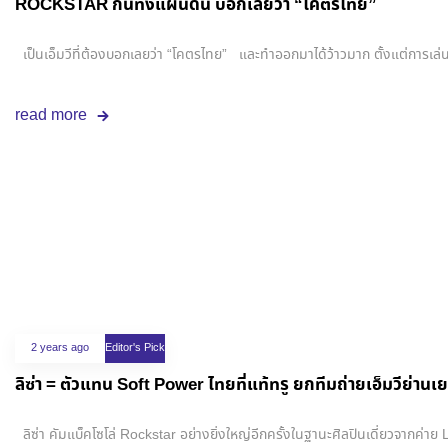
ROCKSTAR กันทั้งแผ่นดิน บอกเลยว่า “โคตรไทย”
เป็นเอ็มวีที่ต้องบอกเลยว่า “โคตรไทย” และทำออกมาได้ว้าวมาก ตั้งแต่การเล่นก
read more
2 years ago
Editor's Pick
ลิซ่า = ตัวแทน Soft Power ไทยที่แท้ทรู ยกทีมถ่ายเอ็มวีย่าน
ลิซ่า คัมแบ็คโซโล่ Rockstar อย่างยิ่งใหญ่อีกครั้งในฐานะศิลปินเดี่ยวจากค่าย 