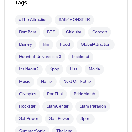
Tags
#The Attraction
BABYMONSTER
BamBam
BTS
Chiquita
Concert
Disney
film
Food
GlobalAttraction
Haunted Universities 3
Insideout
Insideout2
Kpop
Lisa
Movie
Music
Netflix
Next On Netflix
Olympics
PadThai
PrideMonth
Rockstar
SiamCenter
Siam Paragon
SoftPower
Soft Power
Sport
SummerSonic
Thailand