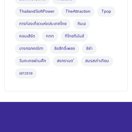
ThailandSoftPower
TheAttraction
Tpop
การท่องเที่ยวแห่งประเทศไทย
กินเจ
คอนเสิร์ต
ททท
ทีไทยทีมันส์
บางกอกคณิกา
ลิขสิทธิ์เพลง
ลิซ่า
วันกะเทยผ่านศึก
สงกรานต ์
สมรสเท่าเทียม
เยาวราช