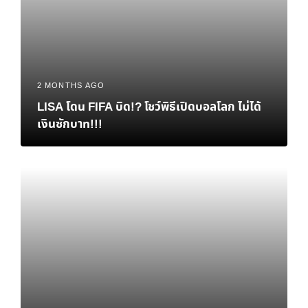
2 MONTHS AGO
LISA โดน FIFA บิด!? โชว์พิธีเปิดบอลโลก ไม่ได้
เงินซักบาท!!!