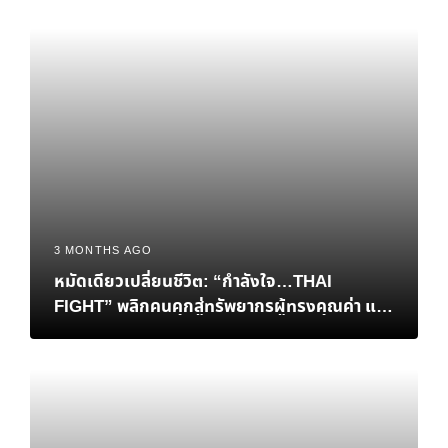
ของอีสปอร์ตมาบรรจบกันที่ไทย
3 MONTHS AGO
หมัดเดียวเปลี่ยนชีวิต: “กำลังใจ…THAI
FIGHT” พลิกคนคุกสู่ทรัพยากรผู้ทรงคุณค่า และ
การเยียวยาสังคมที่ยั่งยืน