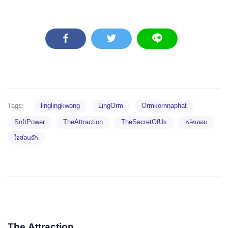
Tags:
linglingkwong
LingOrm
Ormkornnaphat
SoftPower
TheAttraction
TheSecretOfUs
หลิงออม​
ใจซ่อนรัก
The Attraction