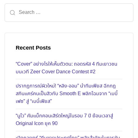
Recent Posts
“Cover” อย่างไรให้เห็นตัวตน: ถอดรหัส 4 ทีมเยาวชน
บนเวที Zeer Cover Dance Contest #2
ปรากฏการณ์ผิวใหม่! “หลิง-ออม” นำทีมเฟียส ฉีกกฎ
สกินแคร์คนเป็นสิวกับ Smooth E พลิกโฉมจาก “เบบี้
เฟซ” สู่ “เบบี้เฟียส”
“นูโว” คัมแบ็กคอนเสิร์ตใหญ่ในรอบ 7 ปี ย้อนเวลาสู่
Original Icon ยุค 90