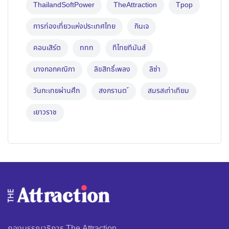
ThailandSoftPower
TheAttraction
Tpop
การท่องเที่ยวแห่งประเทศไทย
กินเจ
คอนเสิร์ต
ททท
ทีไทยทีมันส์
บางกอกคณิกา
ลิขสิทธิ์เพลง
ลิซ่า
วันกะเทยผ่านศึก
สงกรานต ์
สมรสเท่าเทียม
เยาวราช
กองบรรณาธิการ The Attraction