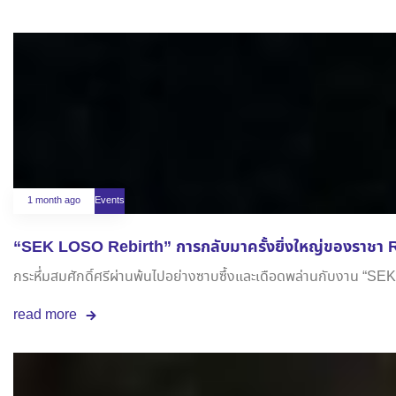
1 month ago
Events
“SEK LOSO Rebirth” การกลับมาครั้งยิ่งใหญ่ของราชา R
กระหึ่มสมศักดิ์ศรีผ่านพ้นไปอย่างซาบซึ้งและเดือดพล่านกับงาน “SEK 
read more