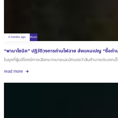
4 months ago
Music
“พานาโซนิค” ปฏิวัติวงการถ่านไฟฉาย ส่งแคมเปญ “ซื้อถ่าน
ในยุคที่ผู้บริโภคมีทางเลือกมากมายและมักมองว่าสินค้าบางประเภทเป็
read more