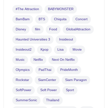
#The Attraction
BABYMONSTER
BamBam
BTS
Chiquita
Concert
Disney
film
Food
GlobalAttraction
Haunted Universities 3
Insideout
Insideout2
Kpop
Lisa
Movie
Music
Netflix
Next On Netflix
Olympics
PadThai
PrideMonth
Rockstar
SiamCenter
Siam Paragon
SoftPower
Soft Power
Sport
SummerSonic
Thailand