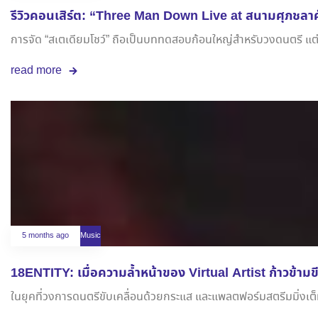
รีวิวคอนเสิร์ต: “Three Man Down Live at สนามศุภชลาศั
การจัด “สเตเดียมโชว์” ถือเป็นบททดสอบก้อนใหญ่สำหรับวงดนตรี แต่เมื
read more
5 months ago
Music
18ENTITY: เมื่อความล้ำหน้าของ Virtual Artist ก้าวข้ามข
ในยุคที่วงการดนตรีขับเคลื่อนด้วยกระแส และแพลตฟอร์มสตรีมมิ่งเต็มไป