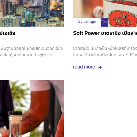
3 years ago
Food
ีปเอเชีย
Soft Power ชาตรามือ เปิดสา
พื้นฐานดีที่สุดในเอเชียตะวันออกเฉียง
ชาตรามือ นั้นถือเป็นหนึ่งในลิสต์เครื่อ
 25 ของโลก) จากรายงาน Logistics
โอกาสได้มาเยือนเมืองไทย เพราะได้รั
นดับโดยธนาคารโลกนั้นพบว่าระบบ
ความหอมที่โดดเด่นแบบเกินเบอร์ ชิมแล้
read more
รั้งล่าสุดในปี 2018 ที่อยู่อันดับ
เมื่อ ชาตรามือ มาเปิดสาขาแรกที่ โฮจิ
คะแนน จาก 139 ประเทศทั่วโลก ซึ่งถ้า
Soft Opening วันแรก ก็มีลูกค้าเก่าที
 ร่วมกันกับประเทศอังกฤษ, กรีซ,
ต่างพร้อมใจกันมาเข้าคิวรอตั้งแต่ร้านยั
ครั้งแรก Thailand World Rank: 25
เป็นแฟนพันธุ์แท้ชาไทย ไม่แน่ใจว่าจะสั
ank: 25 3.7Israel World Rank:
ดูละกันถ้าเราต้องไปยืนต่อคิวข้างหล
กเฉียงใต้ประเทศไทยรั้งอันดับสองรอง
นาที พนักงานก็ชงออเดอร์นี้ไปเกือบชั
ประเทศในทวีปเอเชีย และอยู่ในอันดับ 25
ต่างๆ อีก ทำให้ทางเพจชาตรามือเวียดน
 ประเทศอื่นๆ ที่น่าจับตาในทวีป
แล้วอีกสองวันถัดมาก็ลดจำนวนลงอีก ให
k: 47 3.2Oman World Rank: 47
เวียดนามนั้นเมื่อเทียบกับประเทศไทยก็
rldbank.org/international/global
ขณะที่เวียดนามนั้นเริ่มต้นที่แก้วล
) หมายถึง สิ่งปลูกสร้างและระบบพื้น
ตลาดต่างประเทศมาหลายสาขาแล้ว ทั้งบรู