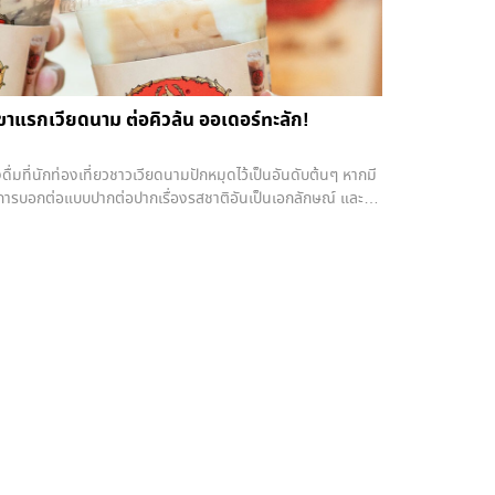
ขาแรกเวียดนาม ต่อคิวล้น ออเดอร์ทะลัก!
งดื่มที่นักท่องเที่ยวชาวเวียดนามปักหมุดไว้เป็นอันดับต้นๆ หากมี
บการบอกต่อแบบปากต่อปากเรื่องรสชาติอันเป็นเอกลักษณ์ และ
วให้รสสัมผัสที่แตกต่างจากชาของที่อื่นอย่างเห็นได้ชัด ทำให้
มินห์ซิตี วันที่ 9 มิถุนายน 2566 ที่ผ่านมา หลังทดลองเปิดแบบ
่เคยชิมมาแล้วตอนมาเที่ยวไทย รวมถึงลูกค้าใหม่ที่ได้ยินคำร่ำลือ
งไม่เปิดนานกว่า 2 ชั่วโมง หนึ่งในนั้นคือหนุ่มเวียดนามที่น่าจะ
่งไปกินหรือสั่งไปอาบ เพราะพี่แกสั่งออเดอร์เดียวถึง 73 แก้ว! คิด
ัง ต้องมีมองค้อนแบบตาแข็งบ้างแหละ สมมติแก้วนึงใช้เวลา 1
่วโมงครึ่งแล้ว ไหนจะมีออเดอร์จากการสั่งออนไลน์ผ่านแอปฯ
าม ต้องประกาศจำกัดจำนวน ให้สั่งได้ไม่เกิน 8 แก้วต่อออเดอร์
้สั่งได้ไม่เกิน 6 แก้วต่อออเดอร์ สำหรับราคาขายที่สาขา
เพิ่มขึ้นมาเกือบเท่าตัว ในประเทศไทยเริ่มต้นแก้วละ 45 บาท ใน
ะ 55,000 ดอง (ประมาณ 80 บาท) โดยชาตรามือนั้นได้ออกไปบุก
ไน, กัมพูชา, จีน, ฮ่องกง, เกาหลีใต้, มาเลเซีย, เมียนมาร์,