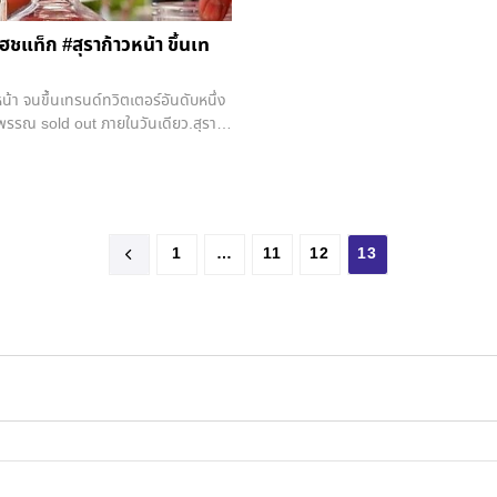
สิงคโปร์, ฟิลิปปินส์ และเวียดนามเป็
ข้อมูลอาหารยอดนิยมทั่วโลกได้จัด 10 อ
ชแท็ก #สุราก้าวหน้า ขึ้นเท
และ “ชาไทยเย็น” นั้นได้รับคะแนนการโ
จึงเป็นเหมือนอีกหนึ่งซอฟต์พาวเวอร์
ผู้คนทั่วโลก…อ้างอิง : https://ww
​ จนขึ้นเทรนด์​ทวิตเตอร์​อันดับหนึ่ง
ุพรรณ​ sold out ภายในวันเดียว​.สุรา
ลักดันผ่านสื่อต่างๆ มาตลอด เป้า
าชนทั่วไปสามารถพัฒนาสุราให้มีความ
นเงินลงทุนที่สูงเกินไปแบบใน
ายของเครื่องดื่มแอลกอฮอล์มากถึง 4
รายเท่านั้นที่ครองส่วนแบ่งตลาดส่วน
1
…
11
12
13
จากวัตถุดิบและส่วนผสมที่มีเอกลักษณ์
ง บางตัวถูกปรับปรุงพัฒนาจนสามารถคว้า