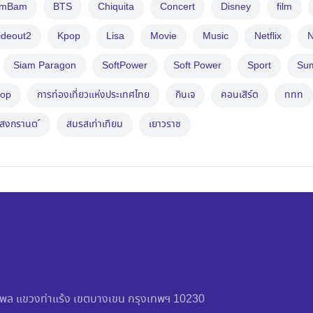
amBam
BTS
Chiquita
Concert
Disney
film
ideout2
Kpop
Lisa
Movie
Music
Netflix
N
Siam Paragon
SoftPower
Soft Power
Sport
Su
op
การท่องเที่ยวแห่งประเทศไทย
กินเจ
คอนเสิร์ต
ททท
สงกรานต ์
สมรสเท่าเทียม
เยาวราช
วัชรพล แขวงท่าแร้ง เขตบางเขน กรุงเทพฯ 10230