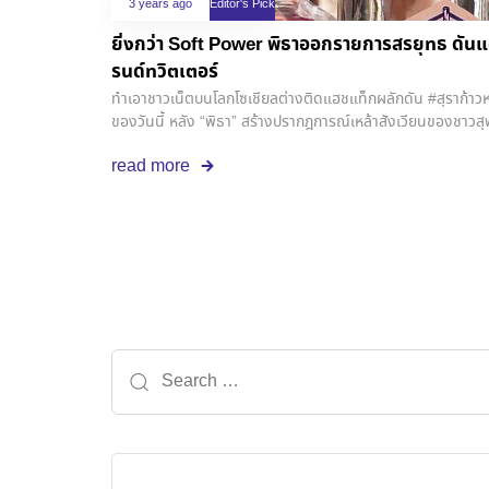
ฐานที่รองรับการขยายตัวของชุมชน เป็นส่วนสำคัญของ
3 years ago
Editor's Pick
ยิ่งกว่า​ Soft Power พิธาออกรายการสรยุทธ ดันแฮ
รนด์ทวิตเตอร์
ทำเอาชาวเน็ตบนโลกโซเชียลต่างติดแฮชแท็กผลักดัน​ #สุราก้าวหน้า
ของวันนี้​ หลัง​ “พิธา” สร้างปรากฎการณ์​เหล้าสังเวียนของชาวส
ก้าวหน้า ถือเป็นหนึ่งในนโยบายหลักที่ทางพรรคก้าวไกลพยายามผ
read more
หมายที่ตั้งไว้คือการทลายทุนผูกขาดโดยการแก้กฎหมายให้ประช
หลากหลาย ต่อยอดไปสู่การสร้างอาชีพ โดยไม่ต้องฝ่าอุปสรรคด้า
ปัจจุบัน.โดยพิธาได้ยกตัวอย่างประเทศญี่ปุ่นที่มีความหลากหล
หมื่นกว่าแบรนด์ ในขณะที่ประเทศไทยมีเพียงเจ้าใหญ่ๆ เพียง 7 
ใหญ่ในประเทศ.ซึ่งสุราของไทยในตอนนี้ หลายตัวนั้นผลิตขึ้นมา
อันโดดเด่นจากท้องถิ่นในแต่ละพื้นที่ ทำให้มีรสชาติที่แตกต่า
รางวัลได้ในระดับนานาชาติ