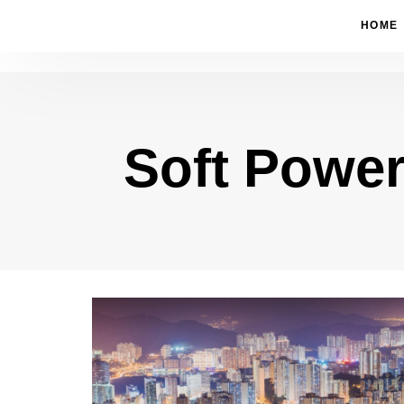
HOME
Soft Powe
Type and hit enter