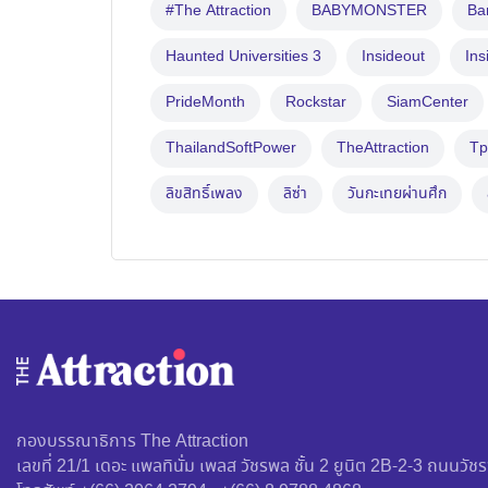
#The Attraction
BABYMONSTER
B
Haunted Universities 3
Insideout
Ins
PrideMonth
Rockstar
SiamCenter
ThailandSoftPower
TheAttraction
Tp
ลิขสิทธิ์เพลง
ลิซ่า
วันกะเทยผ่านศึก
กองบรรณาธิการ The Attraction
เลขที่ 21/1 เดอะ แพลทินั่ม เพลส วัชรพล ชั้น 2 ยูนิต 2B-2-3 ถนน