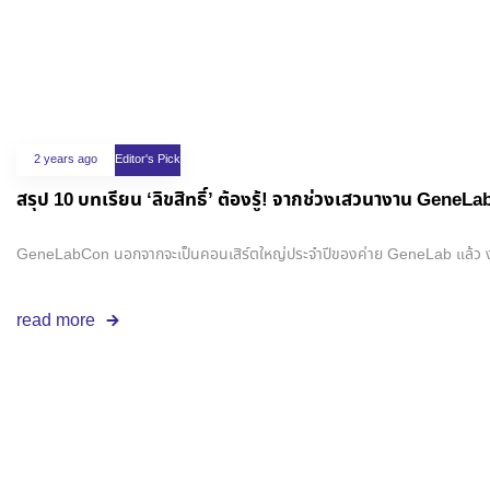
2 years ago
Editor's Pick
สรุป 10 บทเรียน ‘ลิขสิทธิ์’ ต้องรู้! จากช่วงเสวนางาน GeneL
GeneLabCon นอกจากจะเป็นคอนเสิร์ตใหญ่ประจำปีของค่าย GeneLab แล้ว งานนี้ยังมีช
read more