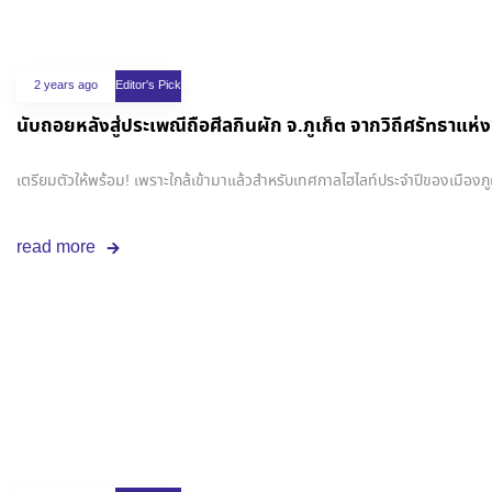
2 years ago
Editor's Pick
นับถอยหลังสู่ประเพณีถือศีลกินผัก จ.ภูเก็ต จากวิถีศรัทธาแห่ง
เตรียมตัวให้พร้อม! เพราะใกล้เข้ามาแล้วสำหรับเทศกาลไฮไลท์ประจำปีของเมืองภ
read more