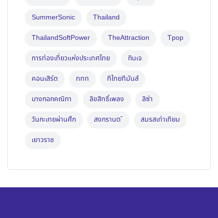
SummerSonic
Thailand
ThailandSoftPower
TheAttraction
Tpop
การท่องเที่ยวแห่งประเทศไทย
กินเจ
คอนเสิร์ต
ททท
ทีไทยทีมันส์
บางกอกคณิกา
ลิขสิทธิ์เพลง
ลิซ่า
วันกะเทยผ่านศึก
สงกรานต ์
สมรสเท่าเทียม
เยาวราช