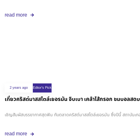
read more
2 years ago
Editor's Pick
เที่ยวคริสต์มาสสไตล์เยอรมัน จิบเบา เคล้าไส้กรอก ชมบอลสด
เชิญสัมผัสบรรยากาศสุดฟิน กับตลาดคริสต์มาสสไตล์เยอรมัน ซึ่งปีนี้ สถาบัน
read more