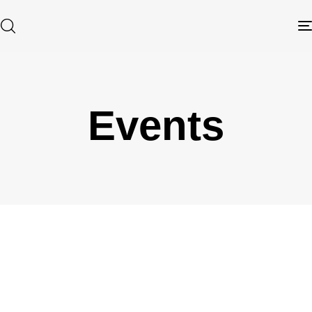
Events
Type and hit enter