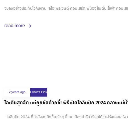
จบลงอย่างประทับใจกับงาน ‘ลีโอ พรีเซนต์ คอนเสิร์ต พี่น้องส้นตีน ไลฟ์’ คอนเสิร
read more
2 years ago
Editor's Pick
ไอเดียสุดจัด แต่ถูกขัดด้วยขี้! พิธีเปิดโอลิมปิก 2024 กลางแม่น
โอลิมปิก 2024 ที่กำลังจะเกิดขึ้นเร็วๆ นี้ ณ เมืองปารีส เรียกได้ว่าฝรั่งเศส