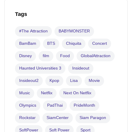
Tags
#The Attraction
BABYMONSTER
BamBam
BTS
Chiquita
Concert
Disney
film
Food
GlobalAttraction
Haunted Universities 3
Insideout
Insideout2
Kpop
Lisa
Movie
Music
Netflix
Next On Netflix
Olympics
PadThai
PrideMonth
Rockstar
SiamCenter
Siam Paragon
SoftPower
Soft Power
Sport