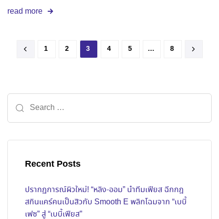
read more
1
2
3
4
5
…
8
Recent Posts
ปรากฏการณ์ผิวใหม่! “หลิง-ออม” นำทีมเฟียส ฉีกกฎ
สกินแคร์คนเป็นสิวกับ Smooth E พลิกโฉมจาก “เบบี้
เฟซ” สู่ “เบบี้เฟียส”