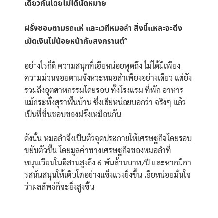
เดียวกันโดยไม่ได้นัดหมาย
ฝรั่งชอบตามรถแห่ และเวทีหมอลำ สิ่งนี้แหละจะดึง
เม็ดเงินไม่น้อยหน้ากับสงกรานต์”
อย่างไรก็ดี ความสนุกที่เฮียหน่อยพูดถึง ไม่ได้มีเพียง
ความม่วนจอยตามจังหวะหมอลำเพียงอย่างเดียว แต่ยัง
รวมถึงอุตสาหกรรมโดยรอบ ทั้งโรงแรม ที่พัก อาหาร
แม้กระทั่งสุราพื้นบ้าน ซึ่งเฮียหน่อยบอกว่า จริงๆ แล้ว
เป็นที่ชื่นชอบของฝรั่งเหมือนกัน
ดังนั้น หมอลำจึงเป็นตัวจุดประกายให้เศรษฐกิจโดยรอบ
ขยับตัวขึ้น โดยมูลค่าทางเศรษฐกิจของหมอลำที่
หมุนเวียนในอีสานสูงถึง 6 พันล้านบาท/ปี และหากมีกา
รสนันสนุนให้เติบโตอย่างแข็งแรงยิ่งขึ้น เฮียหน่อยมั่นใจ
ว่าผลลัพธ์ก็จะยิ่งสูงขึ้น