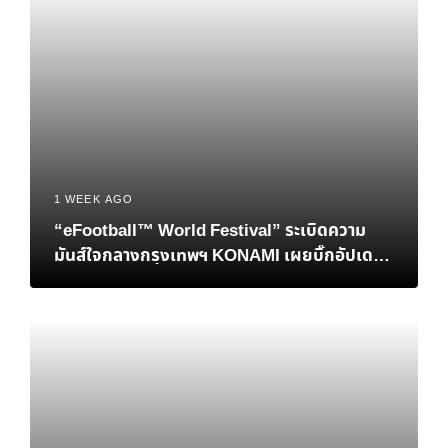
1 WEEK AGO
“eFootball™ World Festival” ระเบิดความ
มันส์ใจกลางกรุงเทพฯ KONAMI เผยบิ๊กอัปเดต
เอาใจแฟนบอลชาวไทย พร้อมปิดฉากศึกชิงแชมป์
โลก eFootball™ Championship 2026 World
Finals อย่างยิ่งใหญ่