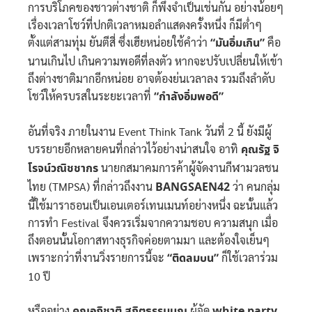
การบริโภคของชาวต่างชาติ ก็พึงจำเป็นเช่นกัน อย่างน้อยๆ
เรื่องเวลาโชว์ที่ปกติเวลาหมอลำแสดงครั้งหนึ่ง ก็มีต่ำๆ
ตั้งแต่สามทุ่ม ยันตีสี่ ซึ่งเฮียหน่อยใช้คำว่า
“มันอิ่มเกิน”
คือ
นานเกินไป เกินความพอดีที่ลงตัว หากจะปรับเปลี่ยนให้เข้า
ถึงต่างชาติมากอีกหน่อย อาจต้องย่นเวลาลง รวมถึงลำดับ
โชว์ให้ครบรสในระยะเวลาที่
“กำลังอิ่มพอดี”
อันที่จริง ภายในงาน Event Think Tank วันที่ 2 นี้ ยังมีผู้
บรรยายอีกหลายคนที่กล่าวไว้อย่างน่าสนใจ อาทิ
คุณรัฐ จิ
โรจน์วณิชชากร
นายกสมาคมการค้าผู้จัดงานกีฬามวลชน
ไทย (TMPSA) ที่กล่าวถึงงาน
BANGSAEN42
ว่า คนกลุ่ม
นี้ใช้มาราธอนเป็นเอนเตอร์เทนเมนท์อย่างหนึ่ง ฉะนั้นแล้ว
การทำ Festival จึงควรเริ่มจากความชอบ ความสนุก เมื่อ
ถึงตอนนั้นโอกาสทางธุรกิจค่อยตามมา และต้องใจเย็นๆ
เพราะกว่าที่งานวิ่งรายการนี้จะ
“ติดลมบน”
ก็ใช้เวลาร่วม
10 ปี
หรืออย่าง
คุณอภิชาติ สถิตธรรมนูญ
ผู้จัด
white party