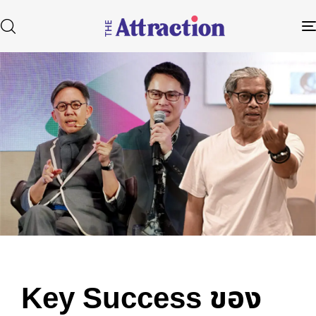
Published
Author
Published
in:
on:
Type and hit enter
Key Success ของ