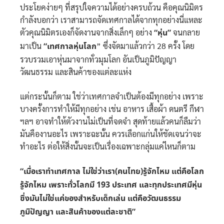
ประโยคง่ายๆ ที่สรุปใจความได้อย่างครบถ้วน คือคุณนิมิตร
กำลังบอกว่า เราสามารถจัดเทศกาลได้จากทุกอย่างนี่แหละ
ตัวคุณนิมิตรเองก็จัดงานจากสิ่งเล็กๆ อย่าง
“หุ่น”
จนกลาย
มาเป็น
“เทศกาลหุ่นโลก
” ซึ่งจัดมาแล้วกว่า 28 ครั้ง โดย
รวบรวมเอาหุ่นมาจากทั่วมุมโลก อันเป็นภูมิปัญญา
วัฒนธรรม และสินค้าของแต่ละแห่ง
แต่กระนั้นก็ตาม ใช่ว่าเทศกาลจำเป็นต้องมีทุกอย่าง เพราะ
บางครั้งการทำให้มีทุกอย่าง เช่น อาหาร เสื้อผ้า ดนตรี กีฬา
ฯลฯ อาจทำให้ตัวงานไม่เป็นที่จดจำ สุดท้ายแล้วคนก็ลืมว่า
มันคืองานอะไร เพราะฉะนั้น ควรเลือกแก่นให้ชัดเจนว่าจะ
ทำอะไร ต่อให้สิ่งนั้นจะเป็นเรื่องเฉพาะกลุ่มแค่ไหนก็ตาม
“เมื่อเราทำเทศกาล ไม่ใช่ว่าเรา(คนไทย)รู้จักไหม แต่คือโลก
รู้จักไหม เพราะทั่วโลกมี 193 ประเทศ และทุกประเทศมีหุ่น
ซึ่งมันไม่ใช่แค่ของสำหรับเด็กเล่น แต่คือวัฒนธรรม
ภูมิปัญญา และสินค้าของแต่ละชาติ”