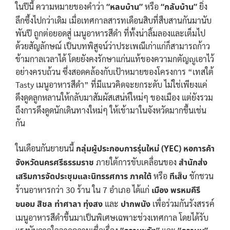
ในปีนี้ ความหมายของคำว่า
“หลบบ้าน”
หรือ
“กลับบ้าน”
ยิ่ง
ลึกซึ้งไปกว่าเดิม เมื่อเทศกาลสารทเดือนสิบที่สืบสานกันมานับ
พันปี ถูกต่อยอดสู่ เมนูอาหารสีดำ ที่ทั้งน่าลิ้มลองและเต็มไป
ด้วยสัญลักษณ์ เป็นบทพิสูจน์ว่าประเพณีเก่าแก่ก็สามารถก้าว
ข้ามกาลเวลาได้ โดยยังคงรักษาแก่นแท้ของความกตัญญูเอาไว้
อย่างครบถ้วน ซึ่งสอดคล้องกับเป้าหมายของโครงการ “เทสใต้
Tasty เมนูอาหารสีดำ” ที่มีแนวคิดจะยกระดับ ไม่ใช่เพียงแค่
ดึงดูดลูกหลานให้กลับมาสัมผัสเสน่ห์ใหม่ๆ ของเมือง แต่ยังรวม
ถึงการดึงดูดนักเดินทางใหม่ๆ ให้เข้ามาในจังหวัดมากขึ้นเช่น
กัน
ในเดือนกันยายนนี้
กลุ่มผู้ประกอบการรุ่นใหม่ (YEC) หอการค้า
จังหวัดนครศรีธรรมราช
ภายใต้การขับเคลื่อนของ
สำนักส่ง
เสริมการจัดประชุมและนิทรรศการ ภาคใต้
หรือ
ทีเส็บ
ชักชวน
ร้านอาหารกว่า 30 ร้าน ใน 7 อำเภอ ได้แก่
เมือง พรหมคีรี
ขนอม สิชล ท่าศาลา ทุ่งสง
และ
ปากพนัง
เพื่อร่วมกันรังสรรค์
เมนูอาหารสีดำขึ้นมาเป็นพิเศษเฉพาะช่วงเทศกาล โดยได้รับ