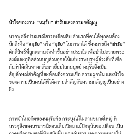
หัวใจของงาน: “หมฺรับ” สำรับแห่งความกตัญญู
หากพูดถึงประเพณีสารทเดือนสิบ คำแรกที่คนใต้ทุกคนต้อง
นึกถึงคือ
“หมฺรับ”
หรือ
“มฺรับ”
ในภาษาใต้ ซึ่งหมายถึง
“สำรับ”
ศักดิ์สิทธิ์ที่ลูกหลานจัดทำขึ้นอย่างประณีตเพื่อนำไปถวายพระ
สงฆ์และอุทิศส่วนบุญส่วนกุศลให้แก่บรรพบุรุษผู้ล่วงลับที่เชื่อ
กันว่าได้เดินทางกลับมาเยี่ยมโลกมนุษย์ หมฺรับจึงเป็น
สัญลักษณ์สำคัญที่สะท้อนถึงความเชื่อ ความผูกพัน และหัวใจ
ของความเป็นคนใต้ที่ให้ความสำคัญกับความกตัญญูเป็นอย่าง
ยิ่ง
ภาพจำในอดีตของหมฺรับคือ กระบุงไม้ไผ่สานขนาดใหญ่ ที่
บรรจุสิ่งของนานาชนิดจนเต็มเปี่ยม แม้ปัจจุบันจะเปลี่ยน เป็น
ถาดหรือกระเชอที่ทันสมัยขึ้น แต่แก่นสารและความหมายไม่