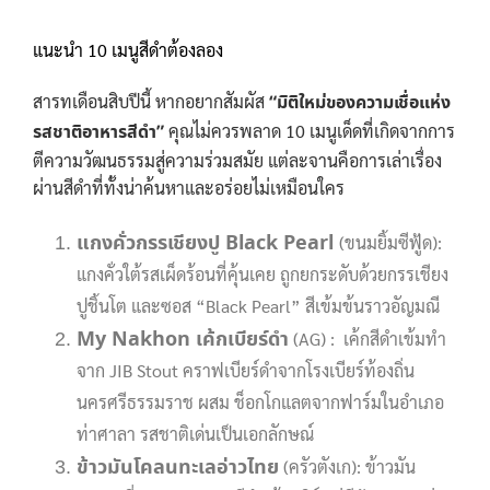
แนะนำ 10 เมนูสีดำต้องลอง
สารทเดือนสิบปีนี้ หากอยากสัมผัส
“มิติใหม่ของความเชื่อแห่ง
รสชาติอาหารสีดำ”
คุณไม่ควรพลาด 10 เมนูเด็ดที่เกิดจากการ
ตีความวัฒนธรรมสู่ความร่วมสมัย แต่ละจานคือการเล่าเรื่อง
ผ่านสีดำที่ทั้งน่าค้นหาและอร่อยไม่เหมือนใคร
แกงคั่วกรรเชียงปู Black Pearl
(ขนมยิ้มซีฟู้ด):
แกงคั่วใต้รสเผ็ดร้อนที่คุ้นเคย ถูกยกระดับด้วยกรรเชียง
ปูชิ้นโต และซอส “Black Pearl” สีเข้มข้นราวอัญมณี
My Nakhon เค้กเบียร์ดำ
(AG) : เค้กสีดำเข้มทำ
จาก JIB Stout คราฟเบียร์ดำจากโรงเบียร์ท้องถิ่น
นครศรีธรรมราช ผสม ช็อกโกแลตจากฟาร์มในอำเภอ
ท่าศาลา รสชาติเด่นเป็นเอกลักษณ์
ข้าวมันโคลนทะเลอ่าวไทย
(ครัวตังเก): ข้าวมัน