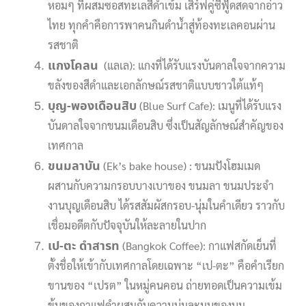
หอมๆ ที่ผสมซอสทะเลสีดำเข้ม เสิร์ฟคู่ซีฟู้ดสดจากอ่าว
ไทย ทุกคำคือการพาคนกินดำน้ำสู่ท้องทะเลคอนผ่าน
รสชาติ
แกงโคลน
(แลเล): แกงที่ได้รับแรงบันดาลใจจากความ
ขลังของสีดำและเอกลักษณ์รสชาติแบบชาวใต้แท้ๆ
บุญ-พองเดือนสิบ
(Blue Surf Cafe): เมนูที่ได้รับแรง
บันดาลใจจากขนมเดือนสิบ ซึ่งเป็นสัญลักษณ์สำคัญของ
เทศกาล
ขนมลาบัน
(Ek’s bake house) : ขนมปังโฮมเมด
ผสานกับความกรอบบางเบาของ ขนมลา ขนมประจำ
งานบุญเดือนสิบ ได้รสสัมผัสกรอบ-นุ่มในคำเดียว ราวกับ
เชื่อมอดีตกับปัจจุบันให้ละลายในปาก
เป-ตะ ดำสารท
(Bangkok Coffee): กาแฟสกัดเย็นที่
ตั้งชื่อให้เข้ากับเทศกาลโดยเฉพาะ “เป-ตะ” คือคำเรียก
ขานของ “เปรต” ในหมู่คนคอน ถ่ายทอดเป็นความเข้ม
ข้นของกาแฟดำผสมกับความนุ่มละมุนของนม