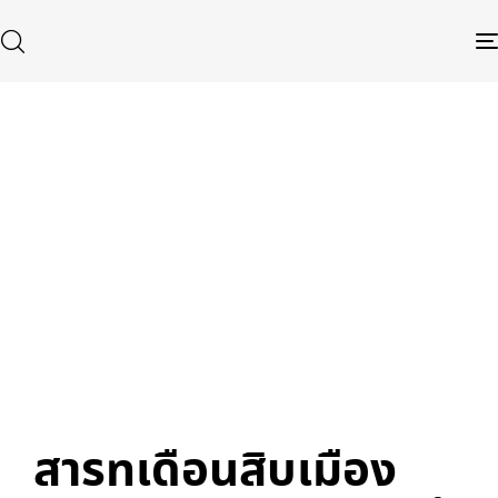
Published
Author
Published
in:
on:
Type and hit enter
สารทเดือนสิบเมือง