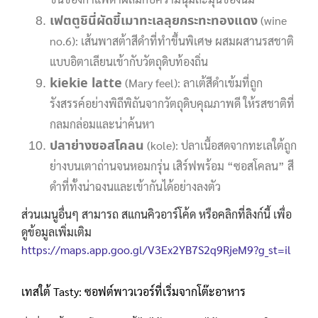
เฟตตูชินี่ผัดขี้เมาทะเลลุยกระทะทองแดง
(wine
no.6): เส้นพาสต้าสีดำที่ทำขึ้นพิเศษ ผสมผสานรสชาติ
แบบอิตาเลียนเข้ากับวัตถุดิบท้องถิ่น
kiekie latte
(Mary feel): ลาเต้สีดำเข้มที่ถูก
รังสรรค์อย่างพิถีพิถันจากวัตถุดิบคุณภาพดี ให้รสชาติที่
กลมกล่อมและน่าค้นหา
ปลาย่างซอสโคลน
(kole): ปลาเนื้อสดจากทะเลใต้ถูก
ย่างบนเตาถ่านจนหอมกรุ่น เสิร์ฟพร้อม “ซอสโคลน” สี
ดำที่ทั้งน่าฉงนและเข้ากันได้อย่างลงตัว
ส่วนเมนูอื่นๆ สามารถ สแกนคิวอาร์โค้ด หรือคลิกที่ลิงก์นี้ เพื่อ
ดูข้อมูลเพิ่มเติม
https://maps.app.goo.gl/V3Ex2YB7S2q9RjeM9?g_st=il
เทสใต้ Tasty: ซอฟต์พาวเวอร์ที่เริ่มจากโต๊ะอาหาร