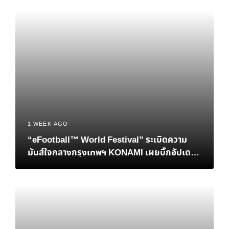
1 WEEK AGO
“eFootball™ World Festival” ระเบิดความ
มันส์ใจกลางกรุงเทพฯ KONAMI เผยบิ๊กอัปเดต
เอาใจแฟนบอลชาวไทย พร้อมปิดฉากศึกชิงแชมป์
โลก eFootball™ Championship 2026 World
Finals อย่างยิ่งใหญ่