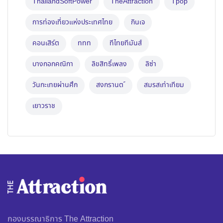
ThailandSoftPower
TheAttraction
Tpop
การท่องเที่ยวแห่งประเทศไทย
กินเจ
คอนเสิร์ต
ททท
ทีไทยทีมันส์
บางกอกคณิกา
ลิขสิทธิ์เพลง
ลิซ่า
วันกะเทยผ่านศึก
สงกรานต ์
สมรสเท่าเทียม
เยาวราช
กองบรรณาธิการ The Attraction