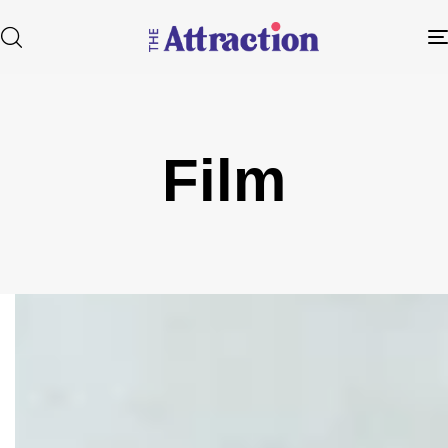
Film
Type and hit enter