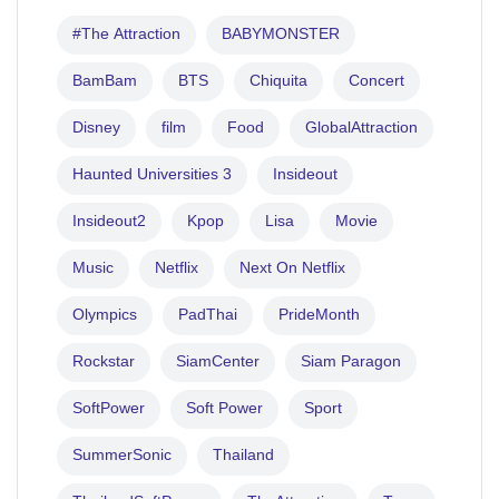
#The Attraction
BABYMONSTER
BamBam
BTS
Chiquita
Concert
Disney
film
Food
GlobalAttraction
Haunted Universities 3
Insideout
Insideout2
Kpop
Lisa
Movie
Music
Netflix
Next On Netflix
Olympics
PadThai
PrideMonth
Rockstar
SiamCenter
Siam Paragon
SoftPower
Soft Power
Sport
SummerSonic
Thailand