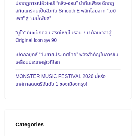
ปรากฏการณ์ผิวใหม่! “หลิง-ออม” นำทีมเฟียส ฉีกกฎ
สกินแคร์คนเป็นสิวกับ Smooth E พลิกโฉมจาก “เบบี้
เฟซ” สู่ “เบบี้เฟียส”
“นูโว” คัมแบ็กคอนเสิร์ตใหญ่ในรอบ 7 ปี ย้อนเวลาสู่
Original Icon ยุค 90
เปิดกลยุทธ์ “ทีมขายประเทศไทย” พลังสำคัญในการขับ
เคลื่อนประเทศสู่เวทีโลก
MONSTER MUSIC FESTIVAL 2026 นี่หรือ
เทศกาลดนตรีอันดับ 1 ของเมืองกรุง!
Categories