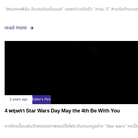
“สหมงคลฟิล์ม อินเตอร์เนชั่นแนล” แถลงข่าวเปิดตัว “เทอม 3” สานต่อตำนานความส
read more
2 years ago
Editor's Pick
4 พฤษภา Star Wars Day May the 4th Be With You
หากใครเป็นแฟนตัวยงของภาพยนต์ไซไฟระดับบรมครูอย่าง “Star wars” คงเป็นที่ท