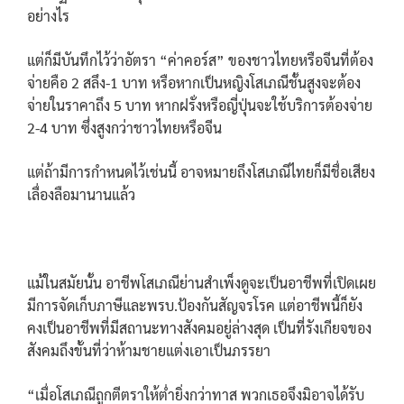
อย่างไร
แต่ก็มีบันทึกไว้ว่าอัตรา “ค่าคอร์ส” ของชาวไทยหรือจีนที่ต้อง
จ่ายคือ 2 สลึง-1 บาท หรือหากเป็นหญิงโสเภณีชั้นสูงจะต้อง
จ่ายในราคาถึง 5 บาท หากฝรั่งหรือญี่ปุ่นจะใช้บริการต้องจ่าย
2-4 บาท ซึ่งสูงกว่าชาวไทยหรือจีน
แต่ถ้ามีการกำหนดไว้เช่นนี้ อาจหมายถึงโสเภณีไทยก็มีชื่อเสียง
เลื่องลือมานานแล้ว
แม้ในสมัยนั้น อาชีพโสเภณีย่านสำเพ็งดูจะเป็นอาชีพที่เปิดเผย
มีการจัดเก็บภาษีและพรบ.ป้องกันสัญจรโรค แต่อาชีพนี้ก็ยัง
คงเป็นอาชีพที่มีสถานะทางสังคมอยู่ล่างสุด เป็นที่รังเกียจของ
สังคมถึงขั้นที่ว่าห้ามชายแต่งเอาเป็นภรรยา
“เมื่อโสเภณีถูกตีตราให้ต่ำยิ่งกว่าทาส พวกเธอจึงมิอาจได้รับ