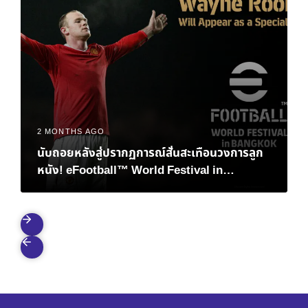
2 MONTHS AGO
นับถอยหลังสู่ปรากฏการณ์สั่นสะเทือนวงการลูก
หนัง! eFootball™ World Festival in
Bangkok เมื่อตำนาน “เวย์น รูนีย์” และอนาคต
ของอีสปอร์ตมาบรรจบกันที่ไทย