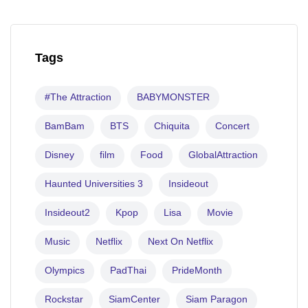
Tags
#The Attraction
BABYMONSTER
BamBam
BTS
Chiquita
Concert
Disney
film
Food
GlobalAttraction
Haunted Universities 3
Insideout
Insideout2
Kpop
Lisa
Movie
Music
Netflix
Next On Netflix
Olympics
PadThai
PrideMonth
Rockstar
SiamCenter
Siam Paragon