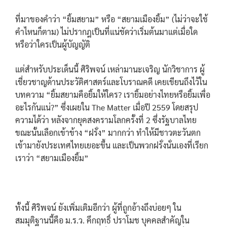
ที่มาของคำว่า “ยิ้มสยาม” หรือ “สยามเมืองยิ้ม” (ไม่ว่าจะใช้
คำไหนก็ตาม) ไม่ปรากฎเป็นที่แน่ชัดว่าเริ่มต้นมาแต่เมื่อใด
หรือว่าใครเป็นผู้บัญญัติ
แต่สำหรับประเด็นนี้ ศิริพจน์ เหล่ามานะเจริญ นักวิชาการ ผู้
เชี่ยวชาญด้านประวัติศาสตร์และโบราณคดี เคยเขียนถึงไว้ใน
บทความ “ยิ้มสยามคือยิ้มให้ใคร? เรายิ้มอย่างไทยหรือยิ้มเพื่อ
อะไรกันแน่?” ซึ่งเผยใน The Matter เมื่อปี 2559 โดยสรุป
ความได้ว่า หลังจากยุคสงครามโลกครั้งที่ 2 ซึ่งรัฐบาลไทย
ขณะนั้นเลือกเข้าข้าง “ฝรั่ง” มากกว่า ทำให้มีชาวตะวันตก
เข้ามายังประเทศไทยเยอะขึ้น และเป็นพวกฝรั่งนั่นเองที่เรียก
เราว่า “สยามเมืองยิ้ม”
ทั้งนี้ ศิริพจน์ ยังเพิ่มเติมอีกว่า ผู้ที่ถูกอ้างถึงบ่อยๆ ใน
สมมุติฐานนี้คือ ม.ร.ว. คึกฤทธิ์ ปราโมช บุคคลสำคัญใน