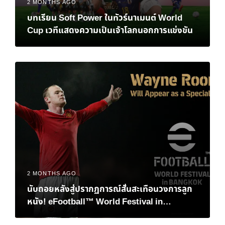
2 MONTHS AGO
บทเรียน Soft Power ในทัวร์นาเมนต์ World
Cup เวทีแสดงความเป็นเจ้าโลกนอกการแข่งขัน
2 MONTHS AGO
นับถอยหลังสู่ปรากฏการณ์สั่นสะเทือนวงการลูก
หนัง! eFootball™ World Festival in
Bangkok เมื่อตำนาน “เวย์น รูนีย์” และอนาคต