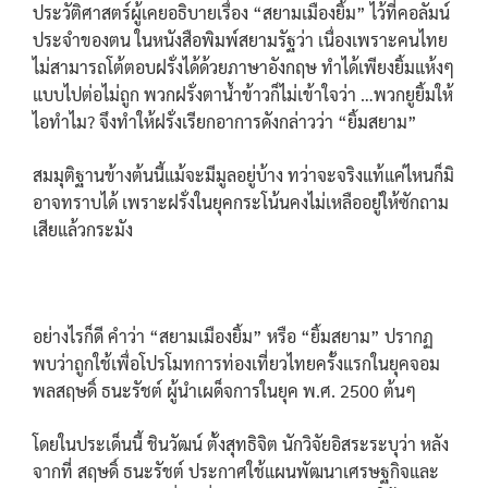
ประวัติศาสตร์ผู้เคยอธิบายเรื่อง “สยามเมืองยิ้ม” ไว้ที่คอลัมน์
ประจำของตน ในหนังสือพิมพ์สยามรัฐว่า เนื่องเพราะคนไทย
ไม่สามารถโต้ตอบฝรั่งได้ด้วยภาษาอังกฤษ ทำได้เพียงยิ้มแห้งๆ
แบบไปต่อไม่ถูก พวกฝรั่งตาน้ำข้าวก็ไม่เข้าใจว่า …พวกยูยิ้มให้
ไอทำไม? จึงทำให้ฝรั่งเรียกอาการดังกล่าวว่า “ยิ้มสยาม”
สมมุติฐานข้างต้นนี้แม้จะมีมูลอยู่บ้าง ทว่าจะจริงแท้แค่ไหนก็มิ
อาจทราบได้ เพราะฝรั่งในยุคกระโน้นคงไม่เหลืออยู่ให้ซักถาม
เสียแล้วกระมัง
อย่างไรก็ดี คำว่า “สยามเมืองยิ้ม” หรือ “ยิ้มสยาม” ปรากฏ
พบว่าถูกใช้เพื่อโปรโมทการท่องเที่ยวไทยครั้งแรกในยุคจอม
พลสฤษดิ์ ธนะรัชต์ ผู้นำเผด็จการในยุค พ.ศ. 2500 ต้นๆ
โดยในประเด็นนี้ ชินวัฒน์ ตั้งสุทธิจิต นักวิจัยอิสระระบุว่า หลัง
จากที่ สฤษดิ์ ธนะรัชต์ ประกาศใช้แผนพัฒนาเศรษฐกิจและ