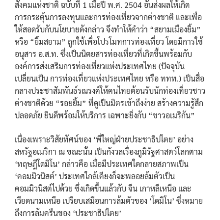
สังคมแห่งชาติ ฉบับที่ 1 เมื่อปี พ.ศ. 2504 อันส่งผลให้เกิด
การกระตุ้นการลงทุนและการท่องเที่ยวจากต่างชาติ และเพื่อ
ให้สอดรับกับนโยบายดังกล่าว จึงทำให้คำว่า “สยามเมืองยิ้ม”
หรือ “ยิ้มสยาม” ถูกใช้เพื่อโปรโมทการท่องเที่ยว โดยมีการใช้
อนุสาร อ.ส.ท. ซึ่งเป็นนิตยสารท่องเที่ยวที่เกิดขึ้นพร้อมกับ
องค์การส่งเสริมการท่องเที่ยวแห่งประเทศไทย (ปัจจุบัน
เปลี่ยนเป็น การท่องเที่ยวแห่งประเทศไทย หรือ ททท.) เป็นสื่อ
กลางประชาสัมพันธ์รณรงค์ให้คนไทยต้อนรับนักท่องเที่ยวชาว
ต่างชาติด้วย “รอยยิ้ม” ที่ดูเป็นมิตรเข้าถึงง่าย สร้างความรู้สึก
ปลอดภัย ยินดีพร้อมให้บริการ เฉพาะยิ่งกับ “ชาวอเมริกัน”
เนื่องเพราะวิสัยทัศน์ของ ‘พี่ใหญ่ฝ่ายประชาธิปไตย’ อย่าง
สหรัฐอเมริกา ณ ขณะนั้น เป็นกังวลเรื่องภูมิรัฐศาสตร์โลกตาม
‘ทฤษฎีโดมิโน’ กล่าวคือ เมื่อมีประเทศใดกลายสภาพเป็น
‘คอมมิวนิสต์’ ประเทศใกล้เคียงก็จะพลอยล้มตัวเป็น
คอมมิวนิสต์ไปด้วย ซึ่งเกิดขึ้นแล้วกับ จีน เกาหลีเหนือ และ
เวียดนามเหนือ เปรียบเสมือนการล้มตัวของ ‘โดมิโน’ ซึ่งหมาย
ถึงการล้มครืนของ ‘ประชาธิปไตย’