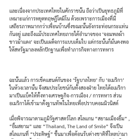
และเนื่องจากประเทศไทยในศักราชนั้น ถือว่าเป็นยุทธภูมิที่
เหมาะแก่การหยุดทฤษฎีโดมิโน ด้วยเพราะการเมืองที่มี
เสถียรภาพมากกว่าเพื่อนบ้านซึ่งขณะนั้นยังกระท่อนกระแท่น
กันอยู่ และถึงแม้ประเทศไทยภายใต้อำนาจของ ‘จอมพลผ้า
ขาวม้าแดง’ จะเป็นเผด็จการแบบเต็มใบ แต่กระนั้นก็มั่นคงพอ
ให้สหรัฐมาลงหลักปักฐานเพื่อทำภารกิจทางการทหาร
ฉะนั้นแล้ว การเช็คแฮนด์กันของ ‘รัฐบาลไทย’ กับ ‘อเมริกา’
ในห้วงเวลานั้น จึงสมประโยชน์กันทั้งสองฝ่าย ไทยได้อเมริกา
มาเป็นแบ็คให้ทั้งทางเศรษฐกิจ-การเมือง / การทหาร ส่วน
อเมริกาได้เข้ามาตั้งฐานทัพในไทยเพื่อปราบคอมมิวนิสต์
เมื่อพิจารณาตามภูมิรัฐศาสตร์โลก สโลแกน “สยามเมืองยิ้ม” ,
“ยิ้มสยาม” และ “Thailand, The Land of Smile” จึงเป็น
สโลแกนที่ “ประดิษฐ์” ขึ้นมาเพื่อต้อนรับต่างชาติที่ไหลบ่ามา