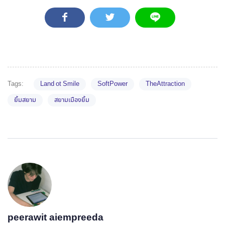
Tags:
Land ot Smile
SoftPower
TheAttraction
ยิ้มสยาม
สยามเมืองยิ้ม
peerawit aiempreeda