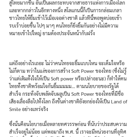
สู่ไทยมากขึ้น อันเป็นผลกระทบจากสายธารแห่งการเมืองโลก
และหากกล่าวในอีกทางหนึ่ง สโลแกนนี้ก็เป็นการกล่อมเกลา
ชาวไทยให้ยิ้มเข้าไว้เมื่อเจอต่างชาติ แล้วทีนี้พอพูดบ่อยเข้า
รบเร้าบ่อยขึ้น ไปๆ มาๆ คนไทยก็ยิ่งยิ้มกันอย่างไม่มีความ
หมายเข้าไปใหญ่ ยามต้องประจันหน้ากับฝรั่ง
แต่ถึงอย่างไรเถอะ ไม่ว่าคนไทยจะยิ้มแบบไหน จะเต็มใจหรือ
ไม่ก็ตาม ทว่าในแง่ของการสร้าง Soft Power ของไทย (ซื่งไม่รู้
ว่าแต่เดิมตั้งใจให้เป็น Soft power หรือเปล่าอะนะ) ก็ทำให้คน
ไทยทั้งชาติพร้อมใจกันยิ้มมมมม… ตามนโยบายของรัฐได้
สำเร็จ กระทั่งจับพลัดจับผลูเป็น Soft Power ของไทยที่มีชื่อ
เสียงเลื่องลือไปทั้งโลก ถึงขั้นต่างชาติยังยกย่องให้เป็น Land of
Smile อย่างแทร่จริง
ซึ่งนั่นคือนโยบายเมื่อหลายทศวรรษก่อน ที่นับว่าประสบความ
สำเร็จอยู่ไม่น้อย แต่พอมาถึง พ.ศ. นี้ เราจะมีหน่วยงานที่อุทิศ