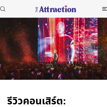
Published
Author
Published
in:
on:
Type and hit enter
รีวิวคอนเสิร์ต: