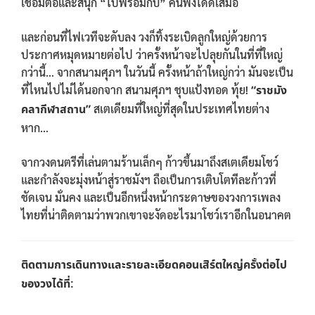
เชื่อมต่อและสนุก “ไปพร้อมกับ” คนฟังได้ดีเสมอ
และก่อนที่ไฟเวทีจะดับลง วงก็ทิ้งระเบิดลูกใหญ่ด้วยการ
ประกาศหมุดหมายต่อไป ว่าครั้งหน้าจะไปลุยกันในที่ที่ใหญ่
กว่านี้… จากสนามศุภฯ ในวันนี้ ครั้งหน้าถ้าใหญ่กว่า มันจะเป็น
ที่ไหนไปไม่ได้นอกจาก สนามศุภฯ ชุบแป้งทอด ทุ้ย!
“ราชมัง
คลากีฬาสถาน”
สเตเดียมที่ใหญ่ที่สุดในประเทศไทยต่าง
หาก…
จากวงดนตรีที่เล่นตามร้านเล็กๆ ก้าวขึ้นมาถึงสเตเดียมโชว์
และกำลังจะมุ่งหน้าสู่ราชมังฯ ถือเป็นการเติบโตทีละก้าวที่
ชัดเจน มั่นคง และเป็นอีกหนึ่งหน้ากระดาษของวงการเพลง
ไทยที่น่าติดตามว่าพวกเขาจะงัดอะไรมาโชว์เราอีกในอนาคต
ติดตามการเดินทางและรายละเอียดคอนเสิร์ตใหญ่ครั้งต่อไป
ของวงได้ที่: