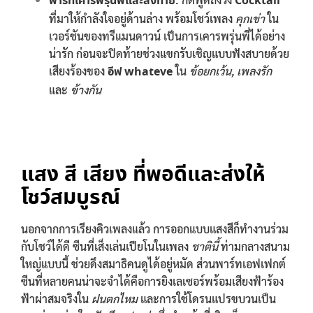
พาร์ทเคารพรุ่นพี่และส่งท้าย:
Cocktail
ที่มาให้กำลังใจอยู่ด้านล่าง พร้อมโชว์เพลง
คุกเข่า
ใน
เวอร์ชันของทรีแมนดาวน์ เป็นการเคารพรุ่นพี่ได้อย่าง
น่ารัก ก่อนจะปิดท้ายช่วงแขกรับเชิญแบบฟังสบายด้วย
เสียงร้องของ
อีฟ whateve
ใน
ข้อยกเว้น, เพลงรัก
และ
ข้างกัน
แสง สี เสียง ที่พอดีและส่งให้
โชว์สมบูรณ์
นอกจากการเรียงคิวเพลงแล้ว การออกแบบแสงสีก็ทำงานร่วม
กับโชว์ได้ดี ซีนที่เส็งเล่นเปียโนในเพลง
ชาตินี้
ท่ามกลางสนาม
ใหญ่แบบนี้ ช่วยดึงสมาธิคนดูได้อยู่หมัด ส่วนพาร์ทเอฟเฟกต์
ซีนที่หลายคนน่าจะจำได้คือการยิงเลเซอร์พร้อมเสียงฟ้าร้อง
ฟ้าผ่าสมจริงใน
ฝนตกไหม
และการใช้โดรนแปรขบวนเป็น