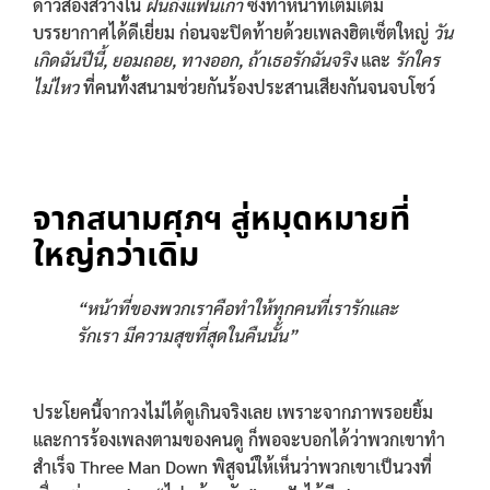
ดาวส่องสว่างใน
ฝันถึงแฟนเก่า
ซึ่งทำหน้าที่เติมเต็ม
บรรยากาศได้ดีเยี่ยม ก่อนจะปิดท้ายด้วยเพลงฮิตเซ็ตใหญ่
วัน
เกิดฉันปีนี้, ยอมถอย, ทางออก, ถ้าเธอรักฉันจริง
และ
รักใคร
ไม่ไหว
ที่คนทั้งสนามช่วยกันร้องประสานเสียงกันจนจบโชว์
จากสนามศุภฯ สู่หมุดหมายที่
ใหญ่กว่าเดิม
“หน้าที่ของพวกเราคือทำให้ทุกคนที่เรารักและ
รักเรา มีความสุขที่สุดในคืนนั้น”
ประโยคนี้จากวงไม่ได้ดูเกินจริงเลย เพราะจากภาพรอยยิ้ม
และการร้องเพลงตามของคนดู ก็พอจะบอกได้ว่าพวกเขาทำ
สำเร็จ Three Man Down พิสูจน์ให้เห็นว่าพวกเขาเป็นวงที่