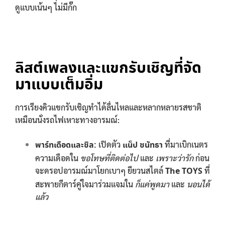
ดูแบบเน้นๆ ไม่มีกั๊ก
ลิสต์เพลงและแขกรับเชิญที่จัด
มาแบบเต็มอิ่ม
การเรียงคิวแขกรับเชิญทำได้ลื่นไหลและหลากหลายรสชาติ
เหมือนนั่งรถไฟเหาะทางอารมณ์:
พาร์ทเดือดและชิล:
เปิดตัว
แน็ป ชนัทธา
ที่มาเบิกเนตร
ความเดือดใน
ขอโทษที่ติดต่อไป
และ
เพราะว่ารัก
ก่อน
จะดรอปอารมณ์มาโยกเบาๆ ยียวนสไตล์
The TOYS
ที่
สะพายกีตาร์คู่ใจมาร่วมแจมใน
ก็แค่พูดมา
และ
นอนได้
แล้ว