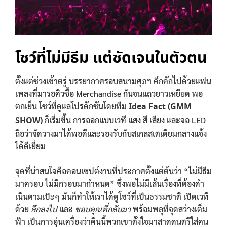
โชว์ที่ไม่มีธีม แต่ชัดเจนในตัวตน
ตั้งแต่ช่วงเช้าตรู่ บรรยากาศรอบสนามศุภฯ คึกคักไปด้วยแฟน
เพลงที่มารอคิวซื้อ Merchandise กันจนแถวยาวเหยียด พอ
ตกเย็น โชว์ที่ดูแลโปรดักชันโดยทีม
Idea Fact (GMM
SHOW)
ก็เริ่มขึ้น การออกแบบเวที แสง สี เสียง และจอ LED
ถือว่าจัดวางมาได้พอดีและรองรับกับสเกลสเตเดียมกลางแจ้ง
ได้ดีเยี่ยม
จุดที่น่าสนใจคือคอนเซปต์งานที่ประกาศตั้งแต่ต้นว่า “ไม่มีธีม
มาครอบ ไม่มีกรอบมากำหนด” ซึ่งพอไม่มีเส้นเรื่องที่ต้องดำ
เนินตามเป๊ะๆ มันก็ทำให้เราได้ดูโชว์ที่เป็นธรรมชาติ เปิดเวที
ด้วย
ลึกลงไป
และ
ขอบคุณที่กลับมา
พร้อมพลุที่จุดสว่างเต็ม
ฟ้า เป็นการอุ่นเครื่องว่าคืนนี้พวกเขาตั้งใจมาสาดดนตรีใส่คน