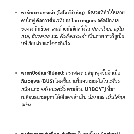
พาร์ทความทรงจำ (ไฮไลต์สำคัญ):
จังหวะที่ทำให้หลาย
คนใจฟู คือการขึ้นเวทีของ
โอม กิจฎิเมธ
อดีตมือเบส
ของวง ที่กลับมาเล่นด้วยกันอีกครั้งใน
ฝนตกไหม, อยู่ใน
สาย, ทีมรอเธอ
และ
ฝันถึงแฟนเก่า
เป็นภาพการรียูเนี่ย
นที่เรียบง่ายแต่โคตรกินใจ
พาร์ทป็อปและฮิปฮอป:
กราฟความสนุกพุ่งขึ้นอีกเมื่อ
ภีม วสุพล (BUS)
โดดขึ้นมาเพิ่มความสดใสใน
เพื่อน
สนิท
และ
แค่ไหนแค่นั้น
ตามด้วย
URBOYTJ
ที่มา
เปลี่ยนสนามศุภฯ ให้เดือดพล่านใน
น้อง
และ
เป็นได้ทุก
อย่าง
กิตพูดถึงวง