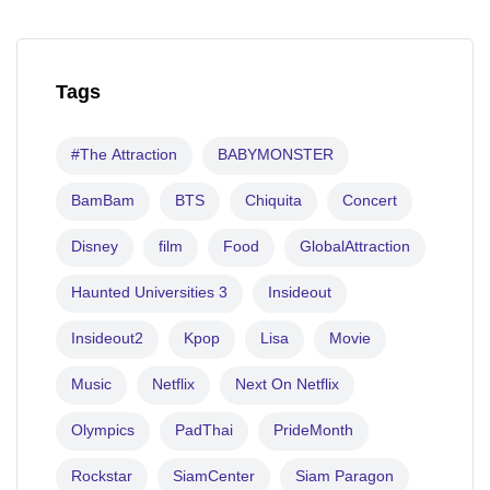
Tags
#The Attraction
BABYMONSTER
BamBam
BTS
Chiquita
Concert
Disney
film
Food
GlobalAttraction
Haunted Universities 3
Insideout
Insideout2
Kpop
Lisa
Movie
Music
Netflix
Next On Netflix
Olympics
PadThai
PrideMonth
Rockstar
SiamCenter
Siam Paragon