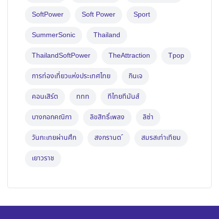
SoftPower
Soft Power
Sport
SummerSonic
Thailand
ThailandSoftPower
TheAttraction
Tpop
การท่องเที่ยวแห่งประเทศไทย
กินเจ
คอนเสิร์ต
ททท
ทีไทยทีมันส์
บางกอกคณิกา
ลิขสิทธิ์เพลง
ลิซ่า
วันกะเทยผ่านศึก
สงกรานต ์
สมรสเท่าเทียม
เยาวราช