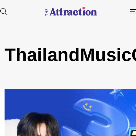
ThailandMusi
Type and hit enter