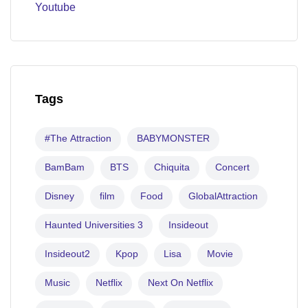
Youtube
Tags
#The Attraction
BABYMONSTER
BamBam
BTS
Chiquita
Concert
Disney
film
Food
GlobalAttraction
Haunted Universities 3
Insideout
Insideout2
Kpop
Lisa
Movie
Music
Netflix
Next On Netflix