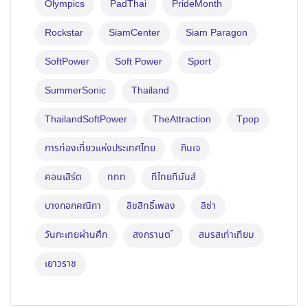
Olympics
PadThai
PrideMonth
Rockstar
SiamCenter
Siam Paragon
SoftPower
Soft Power
Sport
SummerSonic
Thailand
ThailandSoftPower
TheAttraction
Tpop
การท่องเที่ยวแห่งประเทศไทย
กินเจ
คอนเสิร์ต
ททท
ทีไทยทีมันส์
บางกอกคณิกา
ลิขสิทธิ์เพลง
ลิซ่า
วันกะเทยผ่านศึก
สงกรานต ์
สมรสเท่าเทียม
เยาวราช