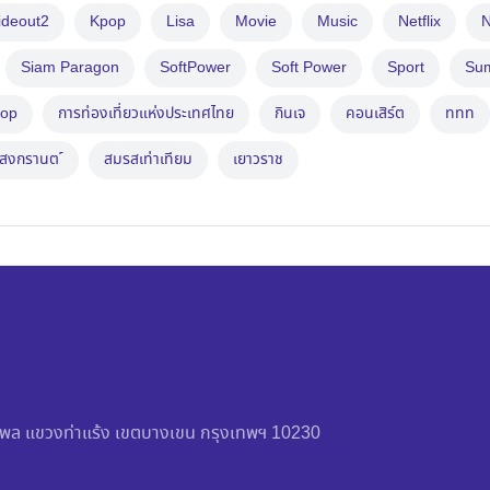
ideout2
Kpop
Lisa
Movie
Music
Netflix
N
Siam Paragon
SoftPower
Soft Power
Sport
Su
op
การท่องเที่ยวแห่งประเทศไทย
กินเจ
คอนเสิร์ต
ททท
สงกรานต ์
สมรสเท่าเทียม
เยาวราช
วัชรพล แขวงท่าแร้ง เขตบางเขน กรุงเทพฯ 10230