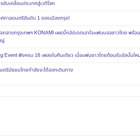
ขับเคลื่อนประเทศสู่เวทีโลก
าลดนตรีอันดับ 1 ของเมืองกรุง!
ส์ใจกลางกรุงเทพฯ KONAMI เผยบิ๊กอัปเดตเอาใจแฟนบอลชาวไทย พร้อ
หญ่
g Event ฟังครบ 16 เพลงในคืนเดียว เมื่อแฟนชาวไทยต้อนรับอัลบั้มใ
งดนตรีมัธยมไทยกำลังจะได้ออกเดินทาง