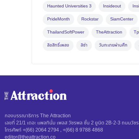
Haunted Universities 3
Insideout
Ins
PrideMonth
Rockstar
SiamCenter
ThailandSoftPower
TheAttraction
Tp
ลิขสิทธิ์เพลง
ลิซ่า
วันกะเทยผ่านศึก
กองบรรณาธิการ The Attraction
เลขที่ 21/1 เดอะ แพลทินั่ม เพลส วัชรพล ชั้น 2 ยูนิต 2B-2-3 ถนน
โทรศัพท์ +(66) 2064 2794 , +(66) 8 9788 4868
editor@theattraction.co