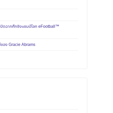
มปิดฉากศึกชิงแชมป์โลก eFootball™
หม่ของ Gracie Abrams