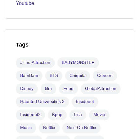
Youtube
Tags
#The Attraction
BABYMONSTER
BamBam
BTS
Chiquita
Concert
Disney
film
Food
GlobalAttraction
Haunted Universities 3
Insideout
Insideout2
Kpop
Lisa
Movie
Music
Netflix
Next On Netflix