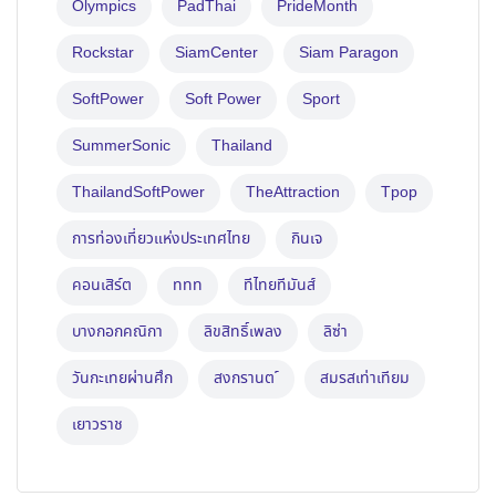
Olympics
PadThai
PrideMonth
Rockstar
SiamCenter
Siam Paragon
SoftPower
Soft Power
Sport
SummerSonic
Thailand
ThailandSoftPower
TheAttraction
Tpop
การท่องเที่ยวแห่งประเทศไทย
กินเจ
คอนเสิร์ต
ททท
ทีไทยทีมันส์
บางกอกคณิกา
ลิขสิทธิ์เพลง
ลิซ่า
วันกะเทยผ่านศึก
สงกรานต ์
สมรสเท่าเทียม
เยาวราช