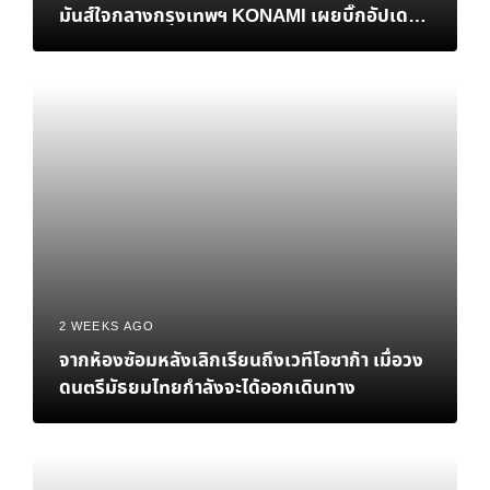
มันส์ใจกลางกรุงเทพฯ KONAMI เผยบิ๊กอัปเดต
เอาใจแฟนบอลชาวไทย พร้อมปิดฉากศึกชิงแชมป์
โลก eFootball™ Championship 2026 World
Finals อย่างยิ่งใหญ่
2 WEEKS AGO
จากห้องซ้อมหลังเลิกเรียนถึงเวทีโอซาก้า เมื่อวง
ดนตรีมัธยมไทยกำลังจะได้ออกเดินทาง