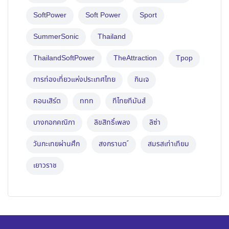
SoftPower
Soft Power
Sport
SummerSonic
Thailand
ThailandSoftPower
TheAttraction
Tpop
การท่องเที่ยวแห่งประเทศไทย
กินเจ
คอนเสิร์ต
ททท
ทีไทยทีมันส์
บางกอกคณิกา
ลิขสิทธิ์เพลง
ลิซ่า
วันกะเทยผ่านศึก
สงกรานต ์
สมรสเท่าเทียม
เยาวราช