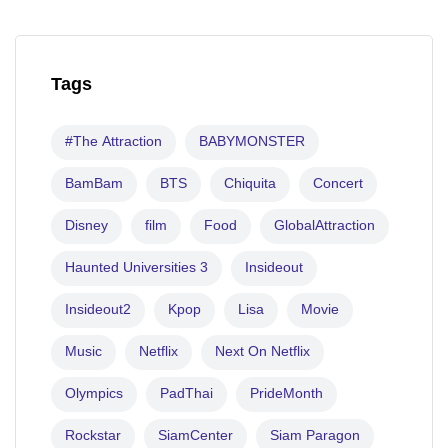
Tags
#The Attraction
BABYMONSTER
BamBam
BTS
Chiquita
Concert
Disney
film
Food
GlobalAttraction
Haunted Universities 3
Insideout
Insideout2
Kpop
Lisa
Movie
Music
Netflix
Next On Netflix
Olympics
PadThai
PrideMonth
Rockstar
SiamCenter
Siam Paragon