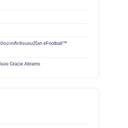
มปิดฉากศึกชิงแชมป์โลก eFootball™
หม่ของ Gracie Abrams