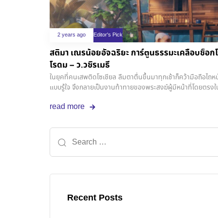
2 years ago
Editor's Pick
สติมา เณรน้อยอัจฉริยะ การ์ตูนธรรมะเคลือบช็อ
โรดม – ว.วชิรเมธี
ในยุคที่คนเสพติดโซเชียล ลืมตาตื่นขึ้นมาทุกเช้าก็คว้ามือถือไถ
แบบรู้ใจ จึงกลายเป็นงานท้าทายของพระสงฆ์ผู้มีหน้าที่โดยต
เสริมพระพุทธศาสนาให้ยั่งยืนถาวรสืบไป เพราะความสนใจของคนใ
read more
แทบไม่มีเวลาเหลือให้สิ่งอื่น ทำให้ธรรมะแบบเดิมๆ เมื่อเอามาเท
กลายเป็นเรื่องที่เข้าใจยากและถูกมองว่าน่าเบื่อจนต้องรีบเลื่อนผ่
ของ “สติมา เณรน้อยอัจฉริยะ” แอนิเมชั่นที่จะมาช่วยดึงสติแล
โดยความร่วมมือของ มูลนิธิวิมุตตยาลัย, มูลนิธิพุทธรักษา, มูล
เทนเม้นท์, ที แอนด์
Recent Posts