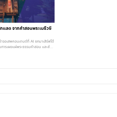
กโกแลต จากคำสอนพระเมธีวชิ
หน้าจอเสพคอนเทนต์ที่ AI ยกมาเสิร์ฟได้
รงในการเผยแผ่พระธรรมคำสอน และส่ง
นยุคนี้ถูกดึงดูดจากโซเชียลมีเดียจน
ียบกับคอนเทนต์ที่เน้นความบันเทิงแล้ว
านกันเลยทีเดียว นั่นจึงกลายเป็นที่มา
ะเปลี่ยนมุมมองที่มีต่อธรรมะของผู้คน
นิธิอริยวรารมย์, เชลล์ฮัท เอ็นเทอร์