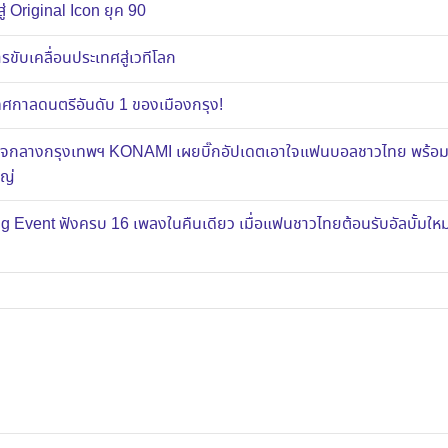
ู่ Original Icon ยุค 90
ขับเคลื่อนประเทศสู่เวทีโลก
าลดนตรีอันดับ 1 ของเมืองกรุง!
ส์ใจกลางกรุงเทพฯ KONAMI เผยบิ๊กอัปเดตเอาใจแฟนบอลชาวไทย พร้อ
หญ่
g Event ฟังครบ 16 เพลงในคืนเดียว เมื่อแฟนชาวไทยต้อนรับอัลบั้มใ