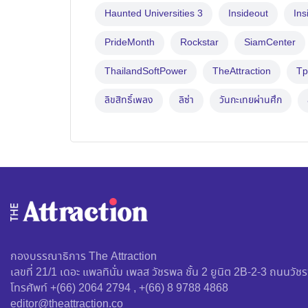
Haunted Universities 3
Insideout
Ins
PrideMonth
Rockstar
SiamCenter
ThailandSoftPower
TheAttraction
Tp
ลิขสิทธิ์เพลง
ลิซ่า
วันกะเทยผ่านศึก
กองบรรณาธิการ The Attraction
เลขที่ 21/1 เดอะ แพลทินั่ม เพลส วัชรพล ชั้น 2 ยูนิต 2B-2-3 ถนน
โทรศัพท์ +(66) 2064 2794 , +(66) 8 9788 4868
editor@theattraction.co