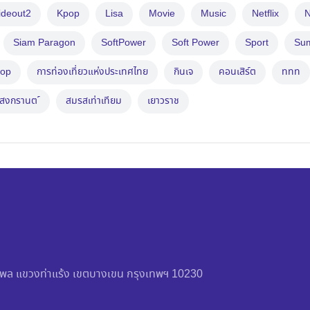
ideout2
Kpop
Lisa
Movie
Music
Netflix
N
Siam Paragon
SoftPower
Soft Power
Sport
Su
op
การท่องเที่ยวแห่งประเทศไทย
กินเจ
คอนเสิร์ต
ททท
สงกรานต ์
สมรสเท่าเทียม
เยาวราช
วัชรพล แขวงท่าแร้ง เขตบางเขน กรุงเทพฯ 10230