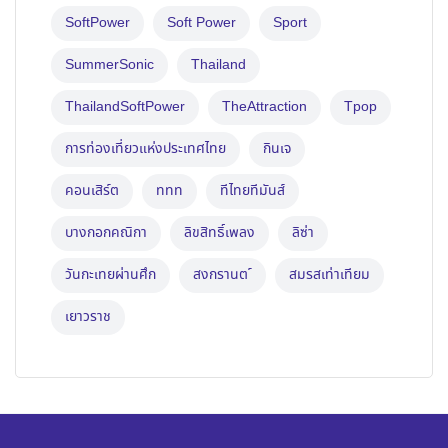
SoftPower
Soft Power
Sport
SummerSonic
Thailand
ThailandSoftPower
TheAttraction
Tpop
การท่องเที่ยวแห่งประเทศไทย
กินเจ
คอนเสิร์ต
ททท
ทีไทยทีมันส์
บางกอกคณิกา
ลิขสิทธิ์เพลง
ลิซ่า
วันกะเทยผ่านศึก
สงกรานต ์
สมรสเท่าเทียม
เยาวราช