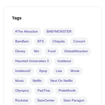
Tags
#The Attraction
BABYMONSTER
BamBam
BTS
Chiquita
Concert
Disney
film
Food
GlobalAttraction
Haunted Universities 3
Insideout
Insideout2
Kpop
Lisa
Movie
Music
Netflix
Next On Netflix
Olympics
PadThai
PrideMonth
Rockstar
SiamCenter
Siam Paragon