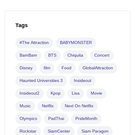
Tags
#The Attraction
BABYMONSTER
BamBam
BTS
Chiquita
Concert
Disney
film
Food
GlobalAttraction
Haunted Universities 3
Insideout
Insideout2
Kpop
Lisa
Movie
Music
Netflix
Next On Netflix
Olympics
PadThai
PrideMonth
Rockstar
SiamCenter
Siam Paragon