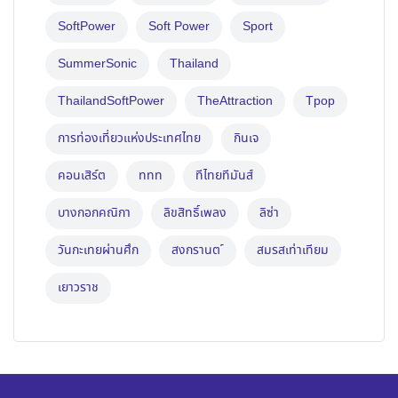
SoftPower
Soft Power
Sport
SummerSonic
Thailand
ThailandSoftPower
TheAttraction
Tpop
การท่องเที่ยวแห่งประเทศไทย
กินเจ
คอนเสิร์ต
ททท
ทีไทยทีมันส์
บางกอกคณิกา
ลิขสิทธิ์เพลง
ลิซ่า
วันกะเทยผ่านศึก
สงกรานต ์
สมรสเท่าเทียม
เยาวราช