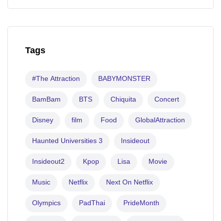
Tags
#The Attraction
BABYMONSTER
BamBam
BTS
Chiquita
Concert
Disney
film
Food
GlobalAttraction
Haunted Universities 3
Insideout
Insideout2
Kpop
Lisa
Movie
Music
Netflix
Next On Netflix
Olympics
PadThai
PrideMonth