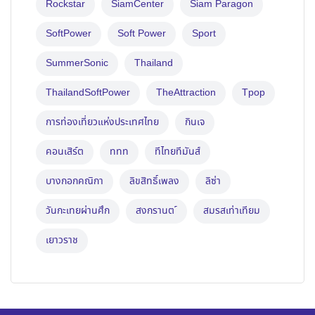
Rockstar
SiamCenter
Siam Paragon
SoftPower
Soft Power
Sport
SummerSonic
Thailand
ThailandSoftPower
TheAttraction
Tpop
การท่องเที่ยวแห่งประเทศไทย
กินเจ
คอนเสิร์ต
ททท
ทีไทยทีมันส์
บางกอกคณิกา
ลิขสิทธิ์เพลง
ลิซ่า
วันกะเทยผ่านศึก
สงกรานต ์
สมรสเท่าเทียม
เยาวราช