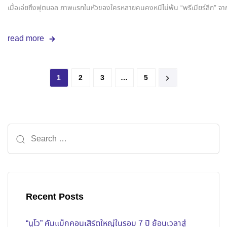
เมื่อเอ่ยถึงฟุตบอล ภาพแรกในหัวของใครหลายคนคงหนีไม่พ้น “พรีเมียร์ลีก” จากเก
read more
1
2
3
…
5
Recent Posts
“นูโว” คัมแบ็กคอนเสิร์ตใหญ่ในรอบ 7 ปี ย้อนเวลาสู่