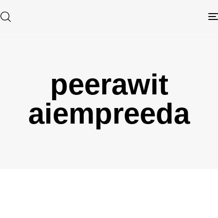
peerawit
Type and hit enter
aiempreeda