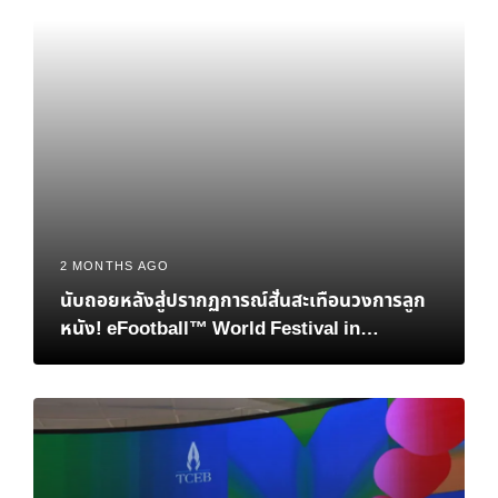
2 MONTHS AGO
นับถอยหลังสู่ปรากฏการณ์สั่นสะเทือนวงการลูก
หนัง! eFootball™ World Festival in
Bangkok เมื่อตำนาน “เวย์น รูนีย์” และอนาคต
ของอีสปอร์ตมาบรรจบกันที่ไทย