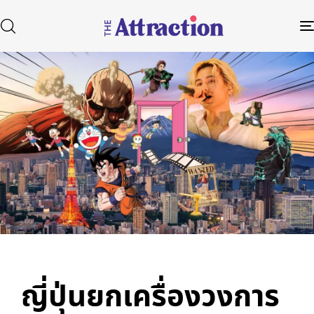
Published
Author
Published
in:
on:
Type and hit enter
ญี่ปุ่นยกเครื่องวงการ