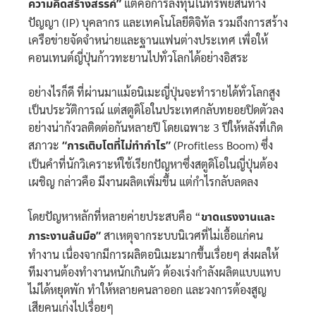
ความคิดสร้างสรรค์”
แต่คือการลงทุนในทรัพย์สินทาง
ปัญญา (IP) บุคลากร และเทคโนโลยีดิจิทัล รวมถึงการสร้าง
เครือข่ายจัดจำหน่ายและฐานแฟนต่างประเทศ เพื่อให้
คอนเทนต์ญี่ปุ่นก้าวทะยานไปทั่วโลกได้อย่างอิสระ
อย่างไรก็ดี ที่ผ่านมาแม้อนิเมะญี่ปุ่นจะทำรายได้ทั่วโลกสูง
เป็นประวัติการณ์ แต่สตูดิโอในประเทศกลับทยอยปิดตัวลง
อย่างน่ากังวลติดต่อกันหลายปี โดยเฉพาะ 3 ปีให้หลังที่เกิด
สภาวะ
“การเติบโตที่ไม่ทำกำไร”
(Profitless Boom) ซึ่ง
เป็นคำที่นักวิเคราะห์ใช้เรียกปัญหาซึ่งสตูดิโอในญี่ปุ่นต้อง
เผชิญ กล่าวคือ มีงานผลิตเพิ่มขึ้น แต่กำไรกลับลดลง
โดยปัญหาหลักที่หลายค่ายประสบคือ “
ขาดแรงงานและ
ภาระงานล้นมือ”
สาเหตุจากระบบนิเวศที่ไม่เอื้อแก่คน
ทำงาน เนื่องจากมีการผลิตอนิเมะมากขึ้นเรื่อยๆ ส่งผลให้
ทีมงานต้องทำงานหนักเกินตัว ต้องเร่งกำลังผลิตแบบแทบ
ไม่ได้หยุดพัก ทำให้หลายคนลาออก และวงการต้องสูญ
เสียคนเก่งไปเรื่อยๆ