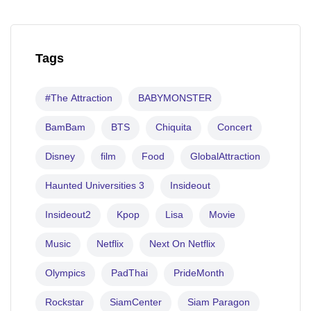
Tags
#The Attraction
BABYMONSTER
BamBam
BTS
Chiquita
Concert
Disney
film
Food
GlobalAttraction
Haunted Universities 3
Insideout
Insideout2
Kpop
Lisa
Movie
Music
Netflix
Next On Netflix
Olympics
PadThai
PrideMonth
Rockstar
SiamCenter
Siam Paragon