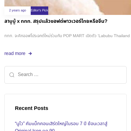
2 years ago
Editor's Pick
ลาบูบู้ x ททท. สรุปแล้วซอฟต์พาวเวอร์ไทยหรือจีน?
ททท. จะคิกออฟโปรเจกต์ใหม่ร่วมกับ POP MART เปิดตัว ‘Labubu Thailand Edit
read more
Recent Posts
“นูโว” คัมแบ็กคอนเสิร์ตใหญ่ในรอบ 7 ปี ย้อนเวลาสู่