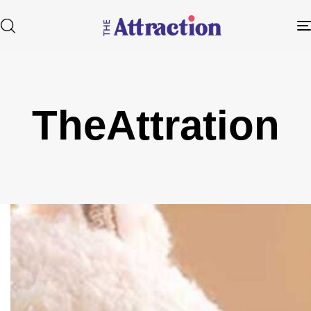
TheAttration
Type and hit enter