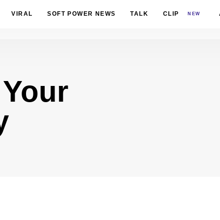
VIRAL
SOFT POWER NEWS
TALK
CLIP
NEW
 Your
y