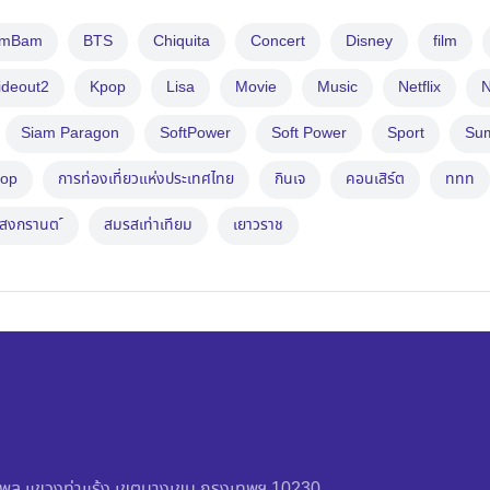
amBam
BTS
Chiquita
Concert
Disney
film
ideout2
Kpop
Lisa
Movie
Music
Netflix
N
Siam Paragon
SoftPower
Soft Power
Sport
Su
op
การท่องเที่ยวแห่งประเทศไทย
กินเจ
คอนเสิร์ต
ททท
สงกรานต ์
สมรสเท่าเทียม
เยาวราช
วัชรพล แขวงท่าแร้ง เขตบางเขน กรุงเทพฯ 10230