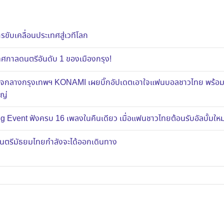
ขับเคลื่อนประเทศสู่เวทีโลก
าลดนตรีอันดับ 1 ของเมืองกรุง!
ส์ใจกลางกรุงเทพฯ KONAMI เผยบิ๊กอัปเดตเอาใจแฟนบอลชาวไทย พร้อ
หญ่
g Event ฟังครบ 16 เพลงในคืนเดียว เมื่อแฟนชาวไทยต้อนรับอัลบั้มใ
งดนตรีมัธยมไทยกำลังจะได้ออกเดินทาง