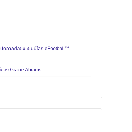
มปิดฉากศึกชิงแชมป์โลก eFootball™
หม่ของ Gracie Abrams