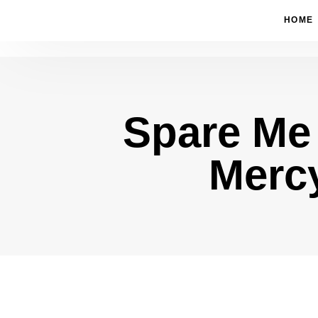
HOME
Spare Me
Type and hit enter
Merc