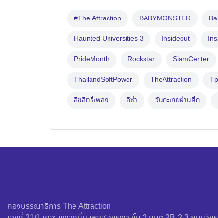
#The Attraction
BABYMONSTER
B
Haunted Universities 3
Insideout
Ins
PrideMonth
Rockstar
SiamCenter
ThailandSoftPower
TheAttraction
Tp
ลิขสิทธิ์เพลง
ลิซ่า
วันกะเทยผ่านศึก
กองบรรณาธิการ The Attraction
เลขที่ 21/1 เดอะ แพลทินั่ม เพลส วัชรพล ชั้น 2 ยูนิต 2B-2-3 ถนน