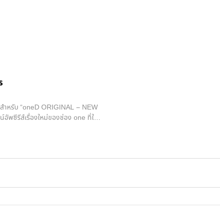
ร
พ้ใคร สำหรับ “oneD ORIGINAL – NEW
ีรีส์เรื่องใหม่ของช่อง one ที่ในปี
งหมด มาสร้างมาตรฐานคุณภาพคอนเทนต์