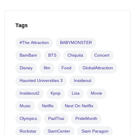
Tags
#The Attraction
BABYMONSTER
BamBam
BTS
Chiquita
Concert
Disney
film
Food
GlobalAttraction
Haunted Universities 3
Insideout
Insideout2
Kpop
Lisa
Movie
Music
Netflix
Next On Netflix
Olympics
PadThai
PrideMonth
Rockstar
SiamCenter
Siam Paragon