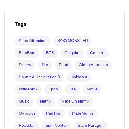
Tags
#The Attraction
BABYMONSTER
BamBam
BTS
Chiquita
Concert
Disney
film
Food
GlobalAttraction
Haunted Universities 3
Insideout
Insideout2
Kpop
Lisa
Movie
Music
Netflix
Next On Netflix
Olympics
PadThai
PrideMonth
Rockstar
SiamCenter
Siam Paragon