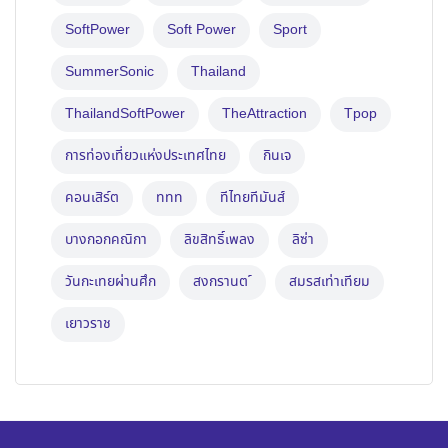
SoftPower
Soft Power
Sport
SummerSonic
Thailand
ThailandSoftPower
TheAttraction
Tpop
การท่องเที่ยวแห่งประเทศไทย
กินเจ
คอนเสิร์ต
ททท
ทีไทยทีมันส์
บางกอกคณิกา
ลิขสิทธิ์เพลง
ลิซ่า
วันกะเทยผ่านศึก
สงกรานต ์
สมรสเท่าเทียม
เยาวราช