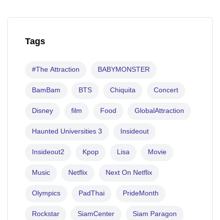
Tags
#The Attraction
BABYMONSTER
BamBam
BTS
Chiquita
Concert
Disney
film
Food
GlobalAttraction
Haunted Universities 3
Insideout
Insideout2
Kpop
Lisa
Movie
Music
Netflix
Next On Netflix
Olympics
PadThai
PrideMonth
Rockstar
SiamCenter
Siam Paragon