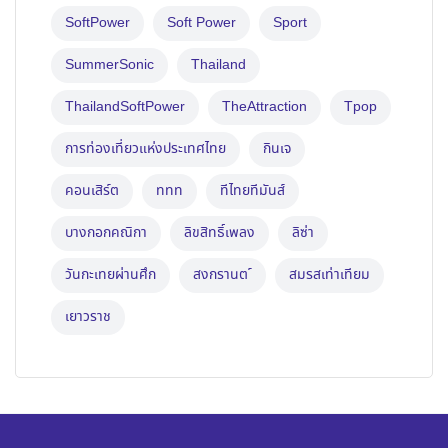
SoftPower
Soft Power
Sport
SummerSonic
Thailand
ThailandSoftPower
TheAttraction
Tpop
การท่องเที่ยวแห่งประเทศไทย
กินเจ
คอนเสิร์ต
ททท
ทีไทยทีมันส์
บางกอกคณิกา
ลิขสิทธิ์เพลง
ลิซ่า
วันกะเทยผ่านศึก
สงกรานต ์
สมรสเท่าเทียม
เยาวราช