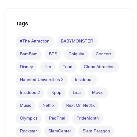
Tags
#The Attraction
BABYMONSTER
BamBam
BTS
Chiquita
Concert
Disney
film
Food
GlobalAttraction
Haunted Universities 3
Insideout
Insideout2
Kpop
Lisa
Movie
Music
Netflix
Next On Netflix
Olympics
PadThai
PrideMonth
Rockstar
SiamCenter
Siam Paragon