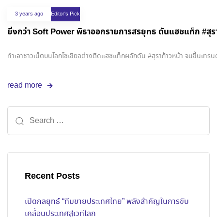
3 years ago
Editor's Pick
ยิ่งกว่า​ Soft Power พิธาออกรายการสรยุทธ ดันแฮชแท็ก #สุราก
ทำเอาชาวเน็ตบนโลกโซเชียลต่างติดแฮชแท็กผลักดัน​ #สุราก้าวหน้า​ จนขึ้นเทรน
read more
Recent Posts
เปิดกลยุทธ์ “ทีมขายประเทศไทย” พลังสำคัญในการขับ
เคลื่อนประเทศสู่เวทีโลก