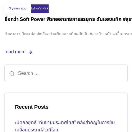
3 years ago
Editor's Pick
ยิ่งกว่า​ Soft Power พิธาออกรายการสรยุทธ ดันแฮชแท็ก #สุราก
ทำเอาชาวเน็ตบนโลกโซเชียลต่างติดแฮชแท็กผลักดัน​ #สุราก้าวหน้า​ จนขึ้นเทรน
read more
Recent Posts
เปิดกลยุทธ์ “ทีมขายประเทศไทย” พลังสำคัญในการขับ
เคลื่อนประเทศสู่เวทีโลก