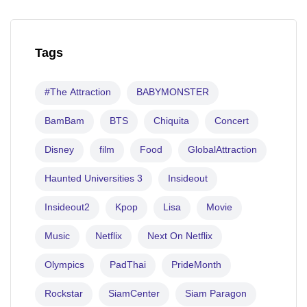
Tags
#The Attraction
BABYMONSTER
BamBam
BTS
Chiquita
Concert
Disney
film
Food
GlobalAttraction
Haunted Universities 3
Insideout
Insideout2
Kpop
Lisa
Movie
Music
Netflix
Next On Netflix
Olympics
PadThai
PrideMonth
Rockstar
SiamCenter
Siam Paragon