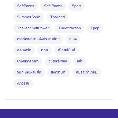
SoftPower
Soft Power
Sport
SummerSonic
Thailand
ThailandSoftPower
TheAttraction
Tpop
การท่องเที่ยวแห่งประเทศไทย
กินเจ
คอนเสิร์ต
ททท
ทีไทยทีมันส์
บางกอกคณิกา
ลิขสิทธิ์เพลง
ลิซ่า
วันกะเทยผ่านศึก
สงกรานต ์
สมรสเท่าเทียม
เยาวราช