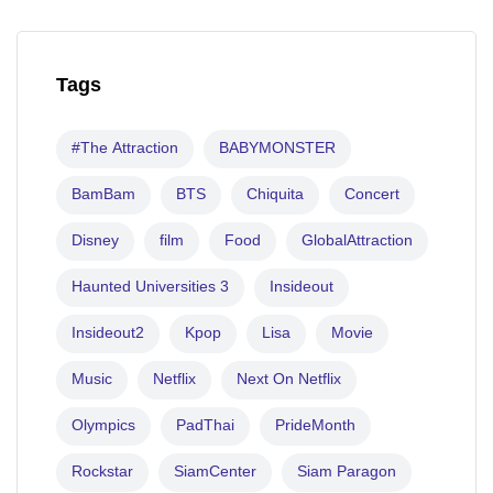
Tags
#The Attraction
BABYMONSTER
BamBam
BTS
Chiquita
Concert
Disney
film
Food
GlobalAttraction
Haunted Universities 3
Insideout
Insideout2
Kpop
Lisa
Movie
Music
Netflix
Next On Netflix
Olympics
PadThai
PrideMonth
Rockstar
SiamCenter
Siam Paragon