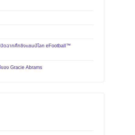
มปิดฉากศึกชิงแชมป์โลก eFootball™
หม่ของ Gracie Abrams