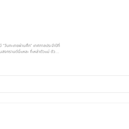
มี “วันกะเทยผ่านศึก” เทศกาลประจำปีที่
สงกรานต์นี่แหละ ที่เหล่าตัวแม่ ตัว
สด้วยกันในที และที่สำคัญ คือการได้