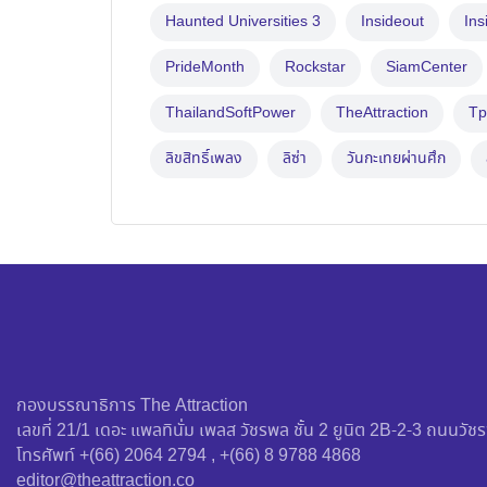
Haunted Universities 3
Insideout
Ins
PrideMonth
Rockstar
SiamCenter
ThailandSoftPower
TheAttraction
Tp
ลิขสิทธิ์เพลง
ลิซ่า
วันกะเทยผ่านศึก
กองบรรณาธิการ The Attraction
เลขที่ 21/1 เดอะ แพลทินั่ม เพลส วัชรพล ชั้น 2 ยูนิต 2B-2-3 ถนน
โทรศัพท์ +(66) 2064 2794 , +(66) 8 9788 4868
editor@theattraction.co