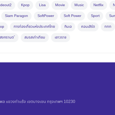
ideout2
Kpop
Lisa
Movie
Music
Netflix
N
Siam Paragon
SoftPower
Soft Power
Sport
Su
op
การท่องเที่ยวแห่งประเทศไทย
กินเจ
คอนเสิร์ต
ททท
สงกรานต ์
สมรสเท่าเทียม
เยาวราช
วัชรพล แขวงท่าแร้ง เขตบางเขน กรุงเทพฯ 10230