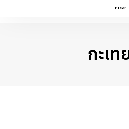
HOME
กะเท
Type and hit enter