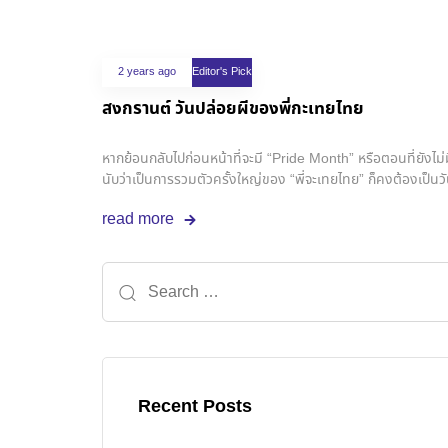
2 years ago
Editor's Pick
สงกรานต์ วันปล่อยผีของพี่กะเทยไทย
หากย้อนกลับไปก่อนหน้าที่จะมี “Pride Month” หรือตอนที่ยังไม่
นับว่าเป็นการรวมตัวครั้งใหญ่ของ “พี่จะเทยไทย” ก็คงต้องเป็นวัน
มัม จะมาเฮฮาสังสรรค์ และประชันความเริ่ด ความโฮ่ง ความเฟีย
read more
เล่นน้ำ / ประแป้งหนุ่มๆ หล่อๆ ที่ผ่านไปผ่านมา
Recent Posts