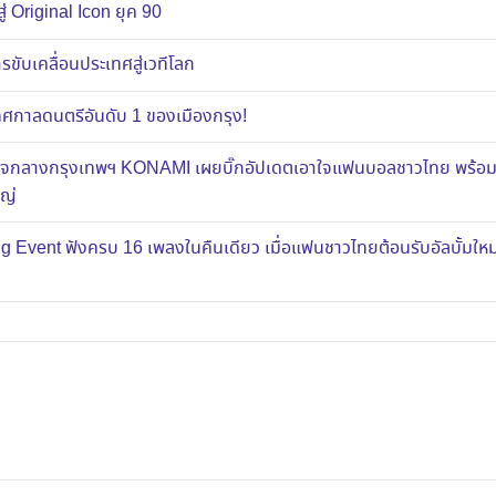
ู่ Original Icon ยุค 90
ขับเคลื่อนประเทศสู่เวทีโลก
าลดนตรีอันดับ 1 ของเมืองกรุง!
ส์ใจกลางกรุงเทพฯ KONAMI เผยบิ๊กอัปเดตเอาใจแฟนบอลชาวไทย พร้อ
หญ่
g Event ฟังครบ 16 เพลงในคืนเดียว เมื่อแฟนชาวไทยต้อนรับอัลบั้มใ