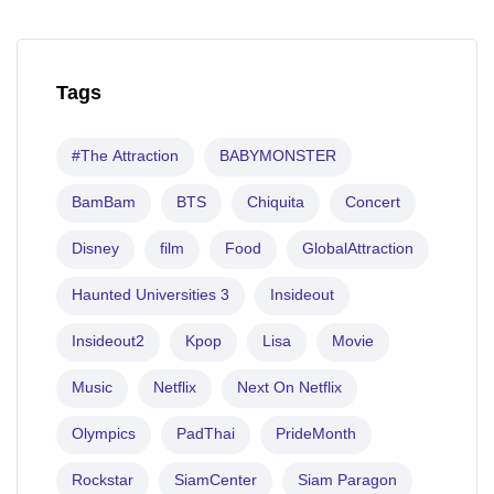
Tags
#The Attraction
BABYMONSTER
BamBam
BTS
Chiquita
Concert
Disney
film
Food
GlobalAttraction
Haunted Universities 3
Insideout
Insideout2
Kpop
Lisa
Movie
Music
Netflix
Next On Netflix
Olympics
PadThai
PrideMonth
Rockstar
SiamCenter
Siam Paragon