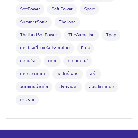
SoftPower
Soft Power
Sport
SummerSonic
Thailand
ThailandSoftPower
TheAttraction
Tpop
การท่องเที่ยวแห่งประเทศไทย
กินเจ
คอนเสิร์ต
ททท
ทีไทยทีมันส์
บางกอกคณิกา
ลิขสิทธิ์เพลง
ลิซ่า
วันกะเทยผ่านศึก
สงกรานต ์
สมรสเท่าเทียม
เยาวราช