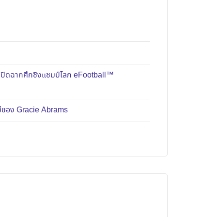
มปิดฉากศึกชิงแชมป์โลก eFootball™
หม่ของ Gracie Abrams