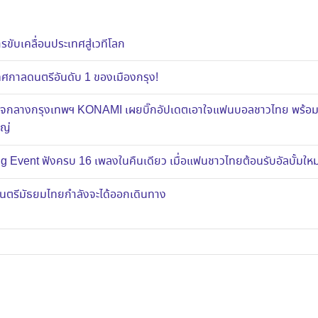
ขับเคลื่อนประเทศสู่เวทีโลก
าลดนตรีอันดับ 1 ของเมืองกรุง!
ส์ใจกลางกรุงเทพฯ KONAMI เผยบิ๊กอัปเดตเอาใจแฟนบอลชาวไทย พร้อ
หญ่
g Event ฟังครบ 16 เพลงในคืนเดียว เมื่อแฟนชาวไทยต้อนรับอัลบั้มใ
งดนตรีมัธยมไทยกำลังจะได้ออกเดินทาง