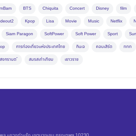
amBam
BTS
Chiquita
Concert
Disney
film
ideout2
Kpop
Lisa
Movie
Music
Netflix
N
Siam Paragon
SoftPower
Soft Power
Sport
Su
op
การท่องเที่ยวแห่งประเทศไทย
กินเจ
คอนเสิร์ต
ททท
สงกรานต ์
สมรสเท่าเทียม
เยาวราช
วัชรพล แขวงท่าแร้ง เขตบางเขน กรุงเทพฯ 10230