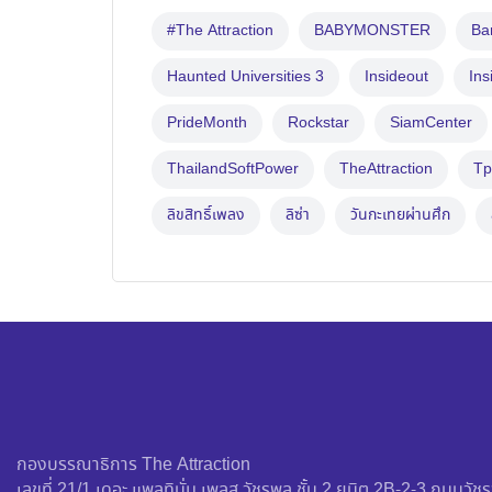
#The Attraction
BABYMONSTER
B
Haunted Universities 3
Insideout
Ins
PrideMonth
Rockstar
SiamCenter
ThailandSoftPower
TheAttraction
Tp
ลิขสิทธิ์เพลง
ลิซ่า
วันกะเทยผ่านศึก
กองบรรณาธิการ The Attraction
เลขที่ 21/1 เดอะ แพลทินั่ม เพลส วัชรพล ชั้น 2 ยูนิต 2B-2-3 ถนน