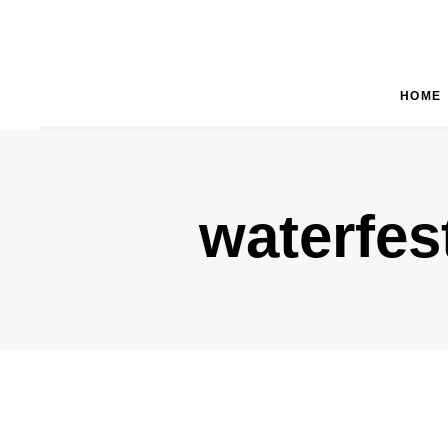
HOME
Type and hit enter
waterfes