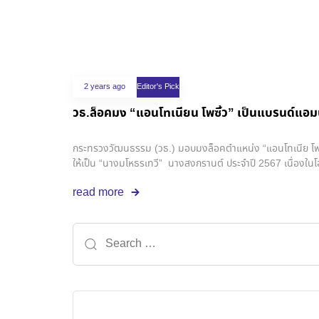
2 years ago
Editor's Pick
วธ.ล็อคมง “แอนโทเนียน โพซิ้ว” เป็นแบรนด์แอม
กระทรวงวัฒนธรรม (วธ.) มอบมงล็อคตำแหน่ง “แอนโทเนีย โพซิ้
ให้เป็น “นางมโหธรเทวี” นางสงกรานต์ ประจำปี 2567 เนื่องในโ
ทะเบียน “สงกรานต์ในประเทศไทย” เป็นมรดกวัฒนธรรมที่จับต้อง
read more
รักษา และต่อยอดมรดกภูมิปัญญาประเพณีสงกรานต์ของประเทศไ