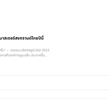
บาสเดอร์สงกรานต์ไทยปีนี้
ว” – รองชนะเลิศมิสยูนิเวิร์ส 2023
อกาสที่องค์การยูเนสโก ประกาศขึ้น
ไม่ได้ของมนุษยชาติ เพื่อร่วมสืบสาน
ทยให้คงอยู่ต่อไป