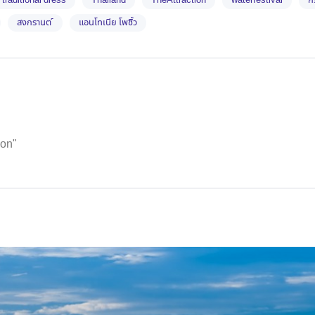
 traditional dress
Thailand
TheAttraction
waterfestival
ก
สงกรานต ์
แอนโทเนีย โพซิ้ว
ion"