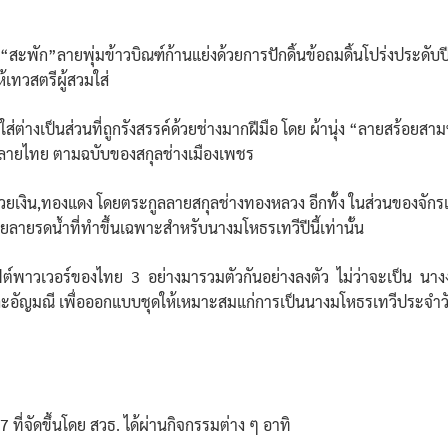
สะพัก”ลายพุ่มข้าวบิณฑ์ก้านแย่งด้วยการปักดิ้นข้อถมดิ้นโปร่งประ
เทวสตรีผู้สวมใส่
มใส่ต่างเป็นส่วนที่ถูกรังสรรค์ด้วยช่างมากฝีมือ โดย ผ้านุ่ง “ลายสร
วดลายไทย ตามฉบับของสกุลช่างเมืองเพชร
วยเงิน,ทองแดง โดยตระกูลลายสกุลช่างทองหลวง อีกทั้ง ในส่วนของจักร
ายรดน้ำที่ทำขึ้นเฉพาะสำหรับนางมโหธรเทวีปีนี้เท่านั้น
ต์พาวเวอร์ของไทย 3 อย่างมารวมตัวกันอย่างลงตัว ไม่ว่าจะเป็น นาง
อัญมณี เพื่อออกแบบชุดให้เหมาะสมแก่การเป็นนางมโหธรเทวีประจำวั
่จัดขึ้นโดย สวธ. ได้ผ่านกิจกรรมต่าง ๆ อาทิ