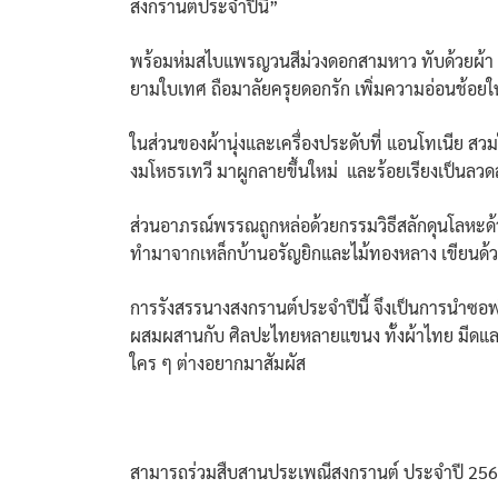
สงกรานต์ประจำปีนี้”
พร้อมห่มสไบแพรญวนสีม่วงดอกสามหาว ทับด้วยผ้า “
ยามใบเทศ ถือมาลัยครุยดอกรัก เพิ่มความอ่อนช้อยให้
ในส่วนของผ้านุ่งและเครื่องประดับที่ แอนโทเนีย สว
งมโหธรเทวี มาผูกลายขึ้นใหม่ และร้อยเรียงเป็นล
ส่วนอาภรณ์พรรณถูกหล่อด้วยกรรมวิธีสลักดุนโลหะด้
ทำมาจากเหล็กบ้านอรัญยิกและไม้ทองหลาง เขียนด้วยล
การรังสรรนางสงกรานต์ประจำปีนี้ จึงเป็นการนำซอฟ
ผสมผสานกับ ศิลปะไทยหลายแขนง ทั้งผ้าไทย มีดและ
ใคร ๆ ต่างอยากมาสัมผัส
สามารถร่วมสืบสานประเพณีสงกรานต์ ประจำปี 2567 ที