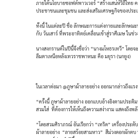
ภายใต้นโยบายซอฟต์พาวเวอร์ “สร้างเสน่ห์วิถีไทย คร
ประชาชนและชุมชน และส่งเสริมเศรษฐกิจของประ
ทั้งนี้ ในแต่ละปี ชื่อ ลักษณะการแต่งกายและลักษณ
กับ วันเสาร์ ที่พระอาทิตย์เคลื่อนเข้าสู่ราศีเมษ ในช่วง
นางสงกรานต์ในปีนี้จึงชื่อว่า “นางมโหธรเทวี” โดย
ลืมตาเหนือหลังเทวราชพาหนะ คือ มยุรา (นกยูง)
ในเวลาต่อมา @ภูษาผ้าลายอย่าง ออกมากล่าวถึงแรงบั
“ครั้งนี้ ภูษาผ้าลายอย่าง ออกแบบอ้างอิงตามประติ
สวมใส่ ที่ต้องการให้เห็นถึงความสง่างาม แสดงถึงพล
“โดยสวมศิราภรณ์ อันเรียกว่า “เทริด” เครื่องประดับ
ผ้าลายอย่าง “ลายสร้อยสามหาว” สีม่วงดอกผักตบ ที่อ