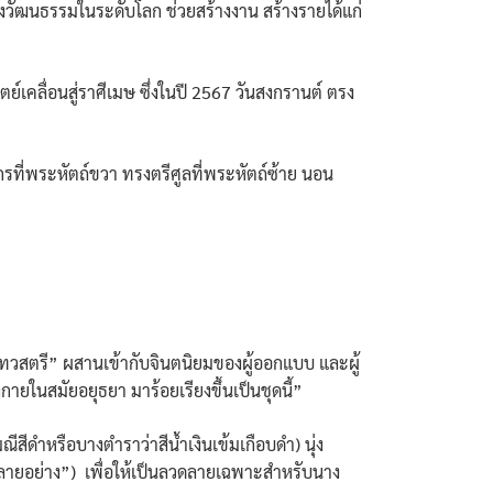
ชิงวัฒนธรรมในระดับโลก ช่วยสร้างงาน สร้างรายได้แก่
เคลื่อนสู่ราศีเมษ ซึ่งในปี 2567 วันสงกรานต์ ตรง
รที่พระหัตถ์ขวา ทรงตรีศูลที่พระหัตถ์ซ้าย นอน
เทวสตรี” ผสานเข้ากับจินตนิยมของผู้ออกแบบ และผู้
ยในสมัยอยุธยา มาร้อยเรียงขึ้นเป็นชุดนี้”
ีสีดำหรือบางตำราว่าสีน้ำเงินเข้มเกือบดำ) นุ่ง
้าลายอย่าง”) เพื่อให้เป็นลวดลายเฉพาะสำหรับนาง