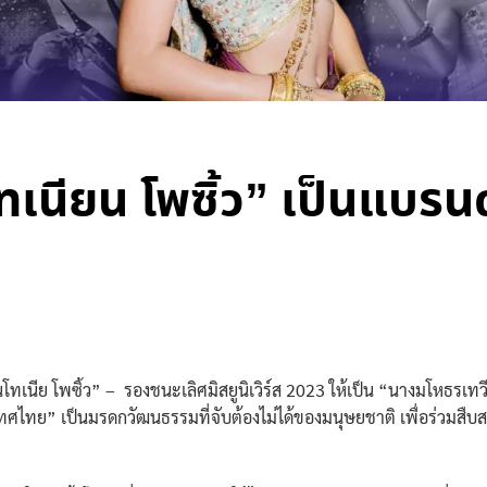
เนียน โพซิ้ว” เป็นแบรน
นีย โพซิ้ว” – รองชนะเลิศมิสยูนิเวิร์ส 2023 ให้เป็น “นางมโหธรเทวี
ศไทย” เป็นมรดกวัฒนธรรมที่จับต้องไม่ได้ของมนุษยชาติ เพื่อร่วมส