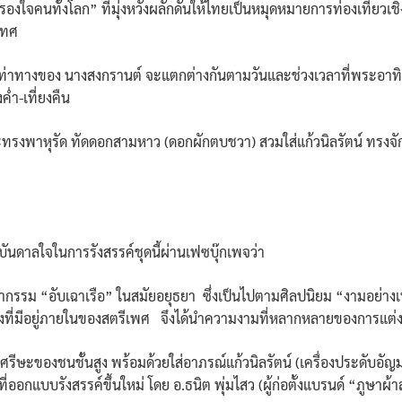
องใจคนทั้งโลก” ที่มุ่งหวังผลักดันให้ไทยเป็นหมุดหมายการท่องเที่ยวเ
เทศ
ะท่าทางของ นางสงกรานต์ จะแตกต่างกันตามวันและช่วงเวลาที่พระอาทิตย์
ค่ำ-เที่ยงคืน
จะทรงพาหุรัด ทัดดอกสามหาว (ดอกผักตบชวา) สวมใส่แก้วนิลรัตน์ ทรงจัก
นดาลใจในการรังสรรค์ชุดนี้ผ่านเฟซบุ๊กเพจว่า
มากรรม “อับเฉาเรือ” ในสมัยอยุธยา ซึ่งเป็นไปตามศิลปนิยม “งามอย่าง
ังที่มีอยู่ภายในของสตรีเพศ จึงได้นำความงามที่หลากหลายของการแต่งกา
ศรีษะของชนชั้นสูง พร้อมด้วยใส่อาภรณ์แก้วนิลรัตน์ (เครื่องประดับอัญมณ
อกแบบรังสรรค์ขึ้นใหม่ โดย อ.ธนิต พุ่มไสว (ผู้ก่อตั้งแบรนด์ “ภูษาผ