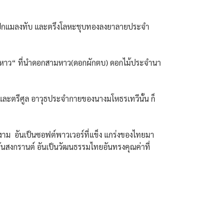
ดับปีกแมลงทับ และตรึงโลหะชุบทองลงยาลายประจำ
้อยสามหาว“ ที่นำดอกสามหาว(ดอกผักตบ) ดอกไม้ประจำนา
และตรีศูล อาวุธประจำกายของนางมโหธรเทวีนั้น ก็
งาม อันเป็นซอฟต์พาวเวอร์ที่แข็ง แกร่งของไทยมา
นสงกรานต์ อันเป็นวัฒนธรรมไทยอันทรงคุณค่าที่