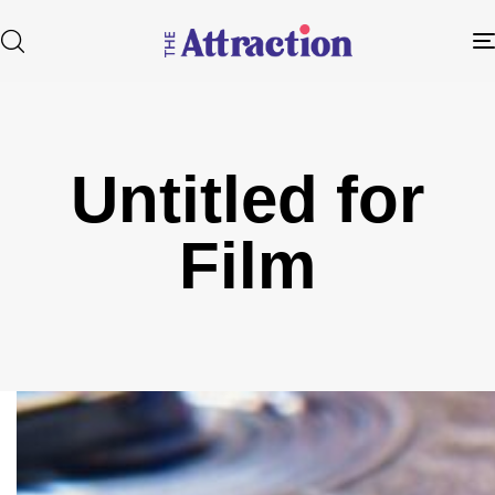
Untitled for
Type and hit enter
Film