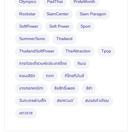
Olympics
PadThai
PrideMonth
Rockstar
SiamCenter
Siam Paragon
SoftPower
Soft Power
Sport
SummerSonic
Thailand
ThailandSoftPower
TheAttraction
Tpop
การท่องเที่ยวแห่งประเทศไทย
กินเจ
คอนเสิร์ต
ททท
ทีไทยทีมันส์
บางกอกคณิกา
ลิขสิทธิ์เพลง
ลิซ่า
วันกะเทยผ่านศึก
สงกรานต ์
สมรสเท่าเทียม
เยาวราช