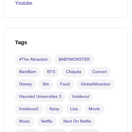
Youtube
Tags
#The Attraction
BABYMONSTER
BamBam
BTS
Chiquita
Concert
Disney
film
Food
GlobalAttraction
Haunted Universities 3
Insideout
Insideout2
Kpop
Lisa
Movie
Music
Netflix
Next On Netflix