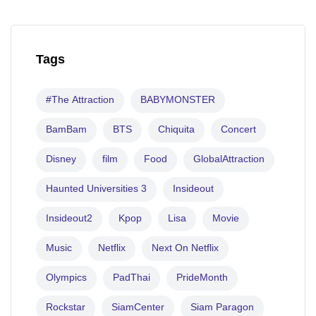
Tags
#The Attraction
BABYMONSTER
BamBam
BTS
Chiquita
Concert
Disney
film
Food
GlobalAttraction
Haunted Universities 3
Insideout
Insideout2
Kpop
Lisa
Movie
Music
Netflix
Next On Netflix
Olympics
PadThai
PrideMonth
Rockstar
SiamCenter
Siam Paragon