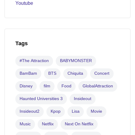
Youtube
Tags
#The Attraction
BABYMONSTER
BamBam
BTS
Chiquita
Concert
Disney
film
Food
GlobalAttraction
Haunted Universities 3
Insideout
Insideout2
Kpop
Lisa
Movie
Music
Netflix
Next On Netflix