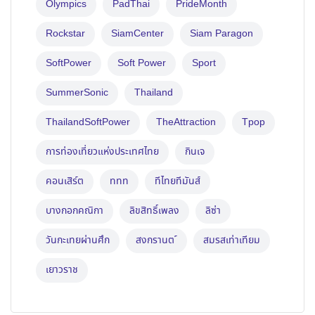
Olympics
PadThai
PrideMonth
Rockstar
SiamCenter
Siam Paragon
SoftPower
Soft Power
Sport
SummerSonic
Thailand
ThailandSoftPower
TheAttraction
Tpop
การท่องเที่ยวแห่งประเทศไทย
กินเจ
คอนเสิร์ต
ททท
ทีไทยทีมันส์
บางกอกคณิกา
ลิขสิทธิ์เพลง
ลิซ่า
วันกะเทยผ่านศึก
สงกรานต ์
สมรสเท่าเทียม
เยาวราช