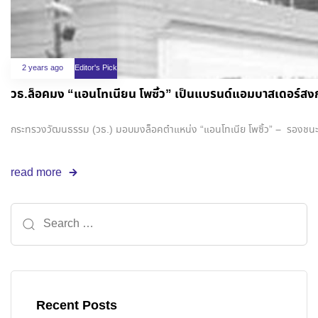
2 years ago
Editor's Pick
วธ.ล็อคมง “แอนโทเนียน โพซิ้ว” เป็นแบรนด์แอมบาสเดอร์สงกร
กระทรวงวัฒนธรรม (วธ.) มอบมงล็อคตำแหน่ง “แอนโทเนีย โพซิ้ว” – รองชนะเลิ
read more
Recent Posts