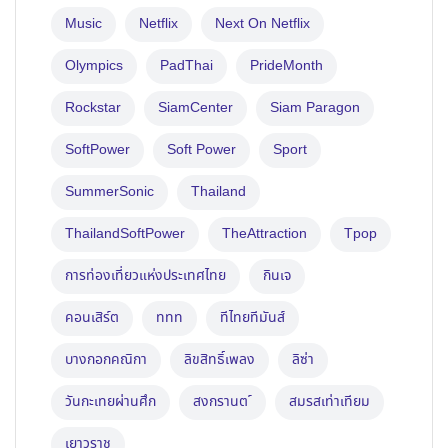
Music
Netflix
Next On Netflix
Olympics
PadThai
PrideMonth
Rockstar
SiamCenter
Siam Paragon
SoftPower
Soft Power
Sport
SummerSonic
Thailand
ThailandSoftPower
TheAttraction
Tpop
การท่องเที่ยวแห่งประเทศไทย
กินเจ
คอนเสิร์ต
ททท
ทีไทยทีมันส์
บางกอกคณิกา
ลิขสิทธิ์เพลง
ลิซ่า
วันกะเทยผ่านศึก
สงกรานต ์
สมรสเท่าเทียม
เยาวราช