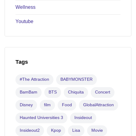
Wellness
Youtube
Tags
#The Attraction
BABYMONSTER
BamBam
BTS
Chiquita
Concert
Disney
film
Food
GlobalAttraction
Haunted Universities 3
Insideout
Insideout2
Kpop
Lisa
Movie