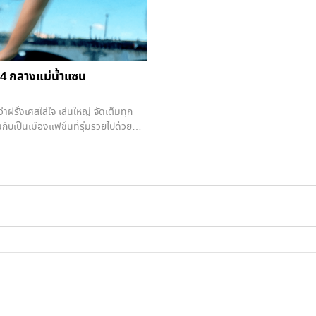
2024 กลางแม่น้ำแซน
่าฝรั่งเศสใส่ใจ เล่นใหญ่ จัดเต็มทุก
ับเป็นเมืองแฟชั่นที่รุ่มรวยไปด้วย
ละเรียกรถทัวร์ได้ขบวนใหญ่ก็คือ การใช้
สมุ่งหมายให้มีพิธีเปิดด้วย