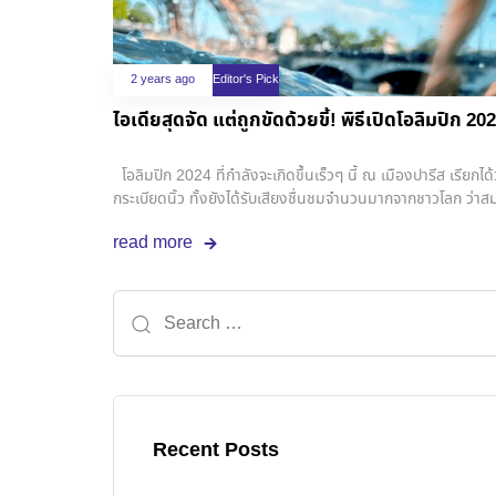
2 years ago
Editor's Pick
ไอเดียสุดจัด แต่ถูกขัดด้วยขี้! พิธีเปิดโอลิมปิก 
โอลิมปิก 2024 ที่กำลังจะเกิดขึ้นเร็วๆ นี้ ณ เมืองปารีส เรียกได้ว
กระเบียดนิ้ว ทั้งยังได้รับเสียงชื่นชมจำนวนมากจากชาวโลก ว่าสมก
ประวัติศาสตร์จริงๆ กระนั้นก็ตาม ประเด็นที่หลายฝ่ายเป็นห่วง แ
read more
“แม่น้ำแซน” ในพิธีเปิดและการแข่งขันนี่แหละ ใช่แล้ว, คือฝรั่งเศ
Recent Posts