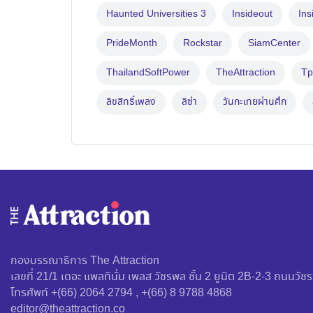
Haunted Universities 3
Insideout
Ins
PrideMonth
Rockstar
SiamCenter
ThailandSoftPower
TheAttraction
Tp
ลิขสิทธิ์เพลง
ลิซ่า
วันกะเทยผ่านศึก
กองบรรณาธิการ The Attraction
เลขที่ 21/1 เดอะ แพลทินั่ม เพลส วัชรพล ชั้น 2 ยูนิต 2B-2-3 ถนน
โทรศัพท์ +(66) 2064 2794 , +(66) 8 9788 4868
editor@theattraction.co