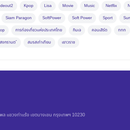
ideout2
Kpop
Lisa
Movie
Music
Netflix
N
Siam Paragon
SoftPower
Soft Power
Sport
Su
op
การท่องเที่ยวแห่งประเทศไทย
กินเจ
คอนเสิร์ต
ททท
สงกรานต ์
สมรสเท่าเทียม
เยาวราช
วัชรพล แขวงท่าแร้ง เขตบางเขน กรุงเทพฯ 10230