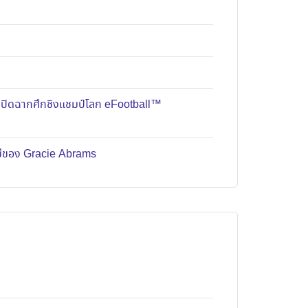
มปิดฉากศึกชิงแชมป์โลก eFootball™
หม่ของ Gracie Abrams