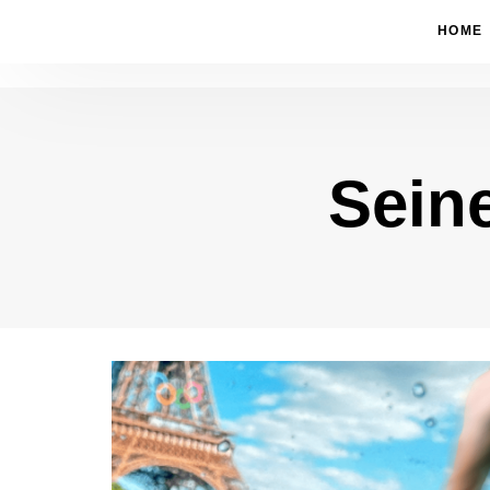
HOME
Sein
Type and hit enter