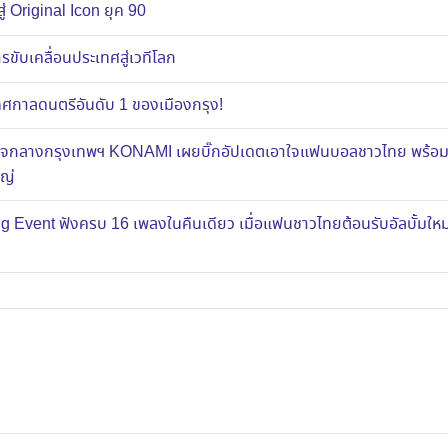
ู่ Original Icon ยุค 90
ขับเคลื่อนประเทศสู่เวทีโลก
าลดนตรีอันดับ 1 ของเมืองกรุง!
ส์ใจกลางกรุงเทพฯ KONAMI เผยบิ๊กอัปเดตเอาใจแฟนบอลชาวไทย พร้อ
หญ่
g Event ฟังครบ 16 เพลงในคืนเดียว เมื่อแฟนชาวไทยต้อนรับอัลบั้มใ