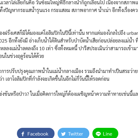
วลาไล่เลี่ยกันคือ วันซ้อมใหญ่พิธีกลางน้ำก็ถูกเลื่อนไป เนื่องจากสภาพแว
ทั้งปัญหากระแสน้ำรุนแรง กระแสลม สภาพอากาศ น้ำเน่า อีกทั้งเรื่องควา
งฝรั่งเศสก็มิได้มองแค่โอลิมปิกในปีนี้เท่านั้น หากแต่มองไกลไปถึง u
2025
อีกทั้งยังมี อ่างเก็บน้ำใต้ดินสำหรับบำบัดน้ำเสียก่อนปล่อยลงแม่น้ำ ท
ไหลลงแม่น้ำลดลงถึง 10 เท่า ซึ่งทั้งหมดนี้ ปารีสประเมินว่าสามารถเข
นในช่วงฤดูร้อนได้ด้วย
พราะการปรับปรุงคุณภาพน้ำในแม่น้ำกลางเมือง รวมถึงนำมาทำเป็นสระว่าย
เอาโอลิมปิกที่กำลังจะเกิดขึ้นในอีกไม่กี่วันนี้ให้รอดก่อน
นหรือป่าว? ในเมื่อคิดการใหญ่ก็ต้องเผชิญหน้าความท้าทายเช่นนี้แล ไว
Facebook
Twitter
Line