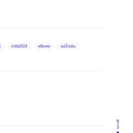
n
ปารีส2024
ฝรั่งเศส
แม่น้ำแซน
scroll