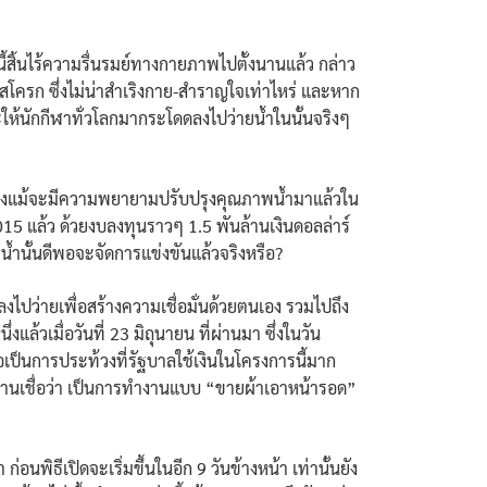
ี้สิ้นไร้ความรื่นรมย์ทางกายภาพไปตั้งนานแล้ว กล่าว
โสโครก ซึ่งไม่น่าสำเริงกาย-สำราญใจเท่าไหร่
และหาก
ะให้นักกีฬาทั่วโลกมากระโดดลงไปว่ายน้ำในนั้นจริงๆ
 และถึงแม้จะมีความพยายามปรับปรุงคุณภาพน้ำมาแล้วใน
15 แล้ว ด้วยงบลงทุนราวๆ 1.5 พันล้านเงินดอลล่าร์
าพน้ำนั้นดีพอจะจัดการแข่งขันแล้วจริงหรือ?
ดลงไปว่ายเพื่อสร้างความเชื่อมั่นด้วยตนเอง
รวมไปถึง
้วเมื่อวันที่ 23 มิถุนายน ที่ผ่านมา ซึ่งในวัน
่อเป็นการประท้วงที่รัฐบาลใช้เงินในโครงการนี้มาก
นค้านเชื่อว่า เป็นการทำงานแบบ “ขายผ้าเอาหน้ารอด”
อนพิธีเปิดจะเริ่มขึ้นในอีก 9 วันข้างหน้า
เท่านั้นยัง