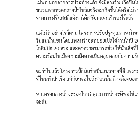
ไม่พอ นอกจากการประท้วงแล้ว ยังมีลางร้ายเกิดขึ้นในเ
ขบวนพาเหรดกลางน้ำในวันจริงจะเกิดขึ้นได้หรือไม่? 
ทางการฝรั่งเศสก็แจ้งว่าได้เตรียมแผนสำรองไว้แล้ว
แต่ไม่ว่าอย่างไรก็ตาม โครงการปรับปรุงคุณภาพน้ำขอ
ริมแม่น้ำแซน โดยแพลนว่าจะทยอยเปิดใช้งานในปี 
โอลิมปิก 20 สระ และคาดว่าสามารถช่วยให้น้ำเสียที่
ความร้อนในเมือง รวมถึงอาจเป็นหลุมหลบภัยความร้อ
จะว่าไปแล้ว โครงการนี้ก็นับว่าเป็นแนวทางที่ดี เ
ที่ไหนทำสำเร็จ แต่ก่อนจะไปถึงตอนนั้น ก็คงต้องบอกว่า 
พาเหรดกลางน้ำจะรอดไหม? คุณภาพน้ำจะดีพอใช้แข่งขั
จะล่ม