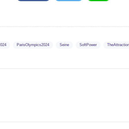
2024
ParisOlympics2024
Seine
SoftPower
TheAttractio