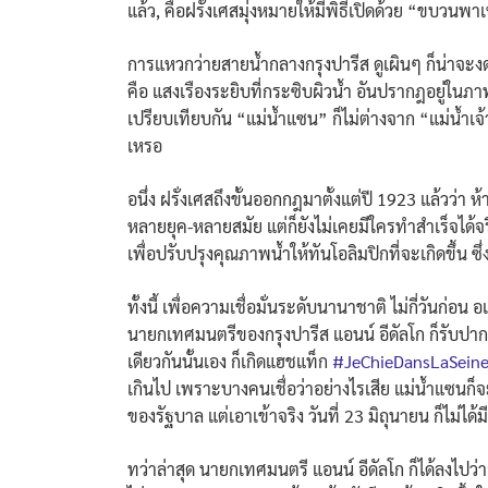
แล้ว, คือฝรั่งเศสมุ่งหมายให้มีพิธีเปิดด้วย “ขบว
การแหวกว่ายสายน้ำกลางกรุงปารีส ดูเผินๆ ก็น่าจะงด
คือ แสงเรืองระยิบที่กระซิบผิวน้ำ อันปรากฎอยู่ในภา
เปรียบเทียบกัน “แม่น้ำแซน” ก็ไม่ต่างจาก “แม่น้ำเ
เหรอ
อนึ่ง ฝรั่งเศสถึงขั้นออกกฎมาตั้งแต่ปี 1923 แล้วว
หลายยุค-หลายสมัย แต่ก็ยังไม่เคยมีใครทำสำเร็จได้จร
เพื่อปรับปรุงคุณภาพน้ำให้ทันโอลิมปิกที่จะเกิดขึ้น 
ทั้งนี้ เพื่อความเชื่อมั่นระดับนานาชาติ ไม่กี่วันก
นายกเทศมนตรีของกรุงปารีส แอนน์ อีดัลโก ก็รับปากเช่
เดียวกันนั้นเอง ก็เกิดแฮชแท็ก
#JeChieDansLaSein
เกินไป เพราะบางคนเชื่อว่าอย่างไรเสีย แม่น้ำแซนก็
ของรัฐบาล แต่เอาเข้าจริง วันที่ 23 มิถุนายน ก็ไม่
ทว่าล่าสุด นายกเทศมนตรี แอนน์ อีดัลโก ก็ได้ลงไปว