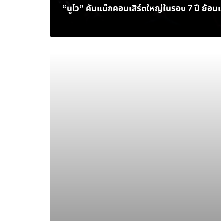
“นูโว” คัมแบ็กคอนเสิร์ตใหญ่ในรอบ 7 ปี ย้อนเว