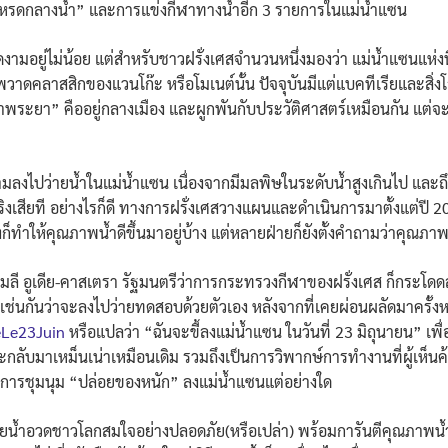
นพาเหรดกลางน้ำ” และการแข่งกีฬาทางน้ำอีก 3 รายการในแม่น้ำแซน
งามอยู่ไม่น้อย แต่สำหรับชาวฝรั่งเศสจำนวนหนึ่งมองว่า แม่น้ำแซนแห่งน
พวาดคลาสสิกของแวนโก๊ะ หรือโมเนต์นั้น ปัจจุบันมีแต่แบคทีเรียและสิ่ง
จ้าพระยา” คืออยู่กลางเมือง และผูกพันกับประวัติศาสตร์เหมือนกัน แต่จ
่า ห้ามลงไปว่ายน้ำในแม่น้ำแซน เนื่องจากมีมลพิษในระดับน้ำสูงเกินไป
ิงเสียที
อย่างไรก็ดี ทางการฝรั่งเศสวางแผนและดำเนินการมาตั้งแต่ปี 20
ซึ่งก็ทำให้คุณภาพน้ำดีขึ้นมาอยู่บ้าง แต่หลายฝ่ายก็ยังตั้งคำถามว่าคุณภ
่อน อเมลี อูเดีย-คาสเตรา รัฐมนตรีว่าการกระทรวงกีฬาของฝรั่งเศส ก็กระโด
นกันว่าจะลงไปว่ายทดสอบด้วยตัวเอง หลังจากที่เคยผ่อนผลัดมาครั้งหนึ่งแล
eLe23Juin
หรือแปลว่า “ฉันจะขี้ลงแม่น้ำแซน ในวันที่ 23 มิถุนายน” เพื
จะกลับมาเหม็นเน่าเหมือนเดิม รวมถึงเป็นการวิพากษ์การทำงานที่ผู้เห็
ได้มีการชุมนุม “ปล่อยของหนัก” ลงแม่น้ำแซนแต่อย่างใด
่ายน้ำอวดชาวโลกสมใจอย่างปลอดภัย(หรือเปล่า) พร้อมการันตีคุณภาพน้ำ ก่