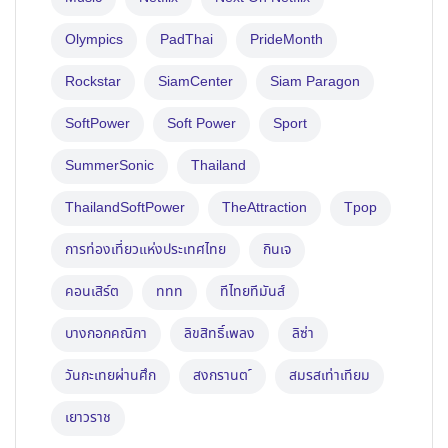
Olympics
PadThai
PrideMonth
Rockstar
SiamCenter
Siam Paragon
SoftPower
Soft Power
Sport
SummerSonic
Thailand
ThailandSoftPower
TheAttraction
Tpop
การท่องเที่ยวแห่งประเทศไทย
กินเจ
คอนเสิร์ต
ททท
ทีไทยทีมันส์
บางกอกคณิกา
ลิขสิทธิ์เพลง
ลิซ่า
วันกะเทยผ่านศึก
สงกรานต ์
สมรสเท่าเทียม
เยาวราช