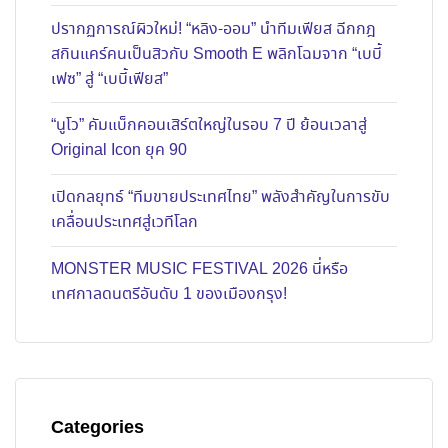
ปรากฏการณ์ผิวใหม่! “หลิง-ออม” นำทีมเฟียส ฉีกกฎ
สกินแคร์คนเป็นสิวกับ Smooth E พลิกโฉมจาก “เบบี้
เฟซ” สู่ “เบบี้เฟียส”
“นูโว” คัมแบ็กคอนเสิร์ตใหญ่ในรอบ 7 ปี ย้อนเวลาสู่
Original Icon ยุค 90
เปิดกลยุทธ์ “ทีมขายประเทศไทย” พลังสำคัญในการขับ
เคลื่อนประเทศสู่เวทีโลก
MONSTER MUSIC FESTIVAL 2026 นี่หรือ
เทศกาลดนตรีอันดับ 1 ของเมืองกรุง!
Categories