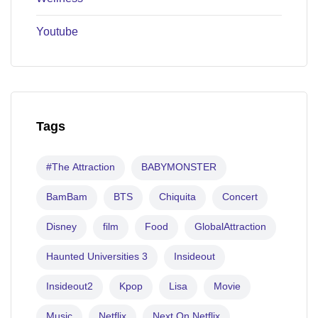
Youtube
Tags
#The Attraction
BABYMONSTER
BamBam
BTS
Chiquita
Concert
Disney
film
Food
GlobalAttraction
Haunted Universities 3
Insideout
Insideout2
Kpop
Lisa
Movie
Music
Netflix
Next On Netflix