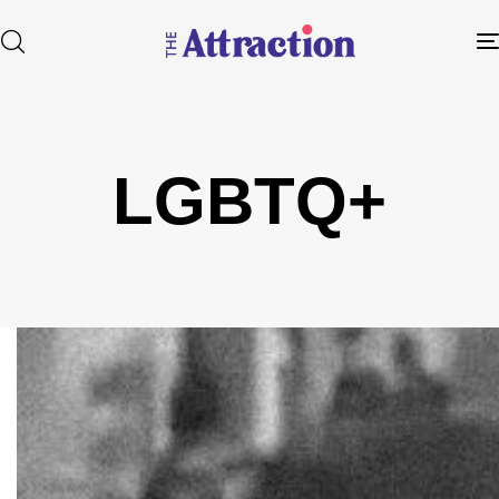
LGBTQ+
Type and hit enter