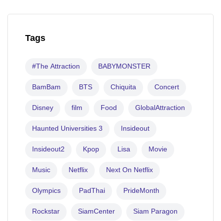
Tags
#The Attraction
BABYMONSTER
BamBam
BTS
Chiquita
Concert
Disney
film
Food
GlobalAttraction
Haunted Universities 3
Insideout
Insideout2
Kpop
Lisa
Movie
Music
Netflix
Next On Netflix
Olympics
PadThai
PrideMonth
Rockstar
SiamCenter
Siam Paragon