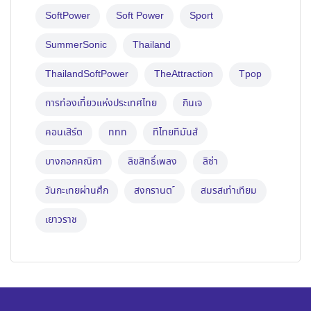
SoftPower
Soft Power
Sport
SummerSonic
Thailand
ThailandSoftPower
TheAttraction
Tpop
การท่องเที่ยวแห่งประเทศไทย
กินเจ
คอนเสิร์ต
ททท
ทีไทยทีมันส์
บางกอกคณิกา
ลิขสิทธิ์เพลง
ลิซ่า
วันกะเทยผ่านศึก
สงกรานต ์
สมรสเท่าเทียม
เยาวราช