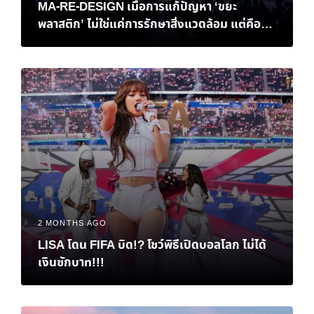
MA-RE-DESIGN เมื่อการแก้ปัญหา ‘ขยะ
พลาสติก’ ไม่ใช่แค่การรักษาสิ่งแวดล้อม แต่คือ
‘ทางรอด’ ทางเศรษฐกิจของไทย
2 MONTHS AGO
LISA โดน FIFA บิด!? โชว์พิธีเปิดบอลโลก ไม่ได้
เงินซักบาท!!!