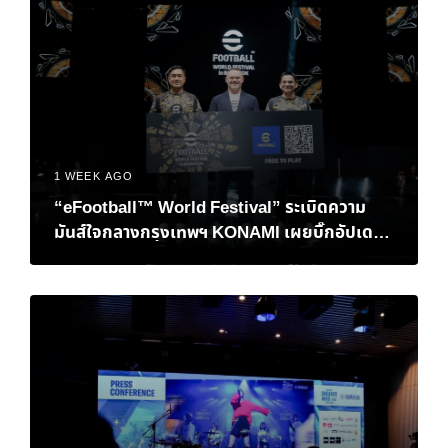
1 WEEK AGO
“eFootball™ World Festival” ระเบิดความ
มันส์ใจกลางกรุงเทพฯ KONAMI เผยบิ๊กอัปเดต
เอาใจแฟนบอลชาวไทย พร้อมปิดฉากศึกชิงแชมป์
โลก eFootball™ Championship 2026 World
Finals อย่างยิ่งใหญ่