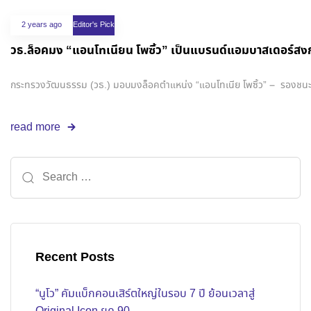
2 years ago
Editor's Pick
วธ.ล็อคมง “แอนโทเนียน โพซิ้ว” เป็นแบรนด์แอมบาสเดอร์สงกร
กระทรวงวัฒนธรรม (วธ.) มอบมงล็อคตำแหน่ง “แอนโทเนีย โพซิ้ว” – รองชนะเลิ
read more
Recent Posts
“นูโว” คัมแบ็กคอนเสิร์ตใหญ่ในรอบ 7 ปี ย้อนเวลาสู่