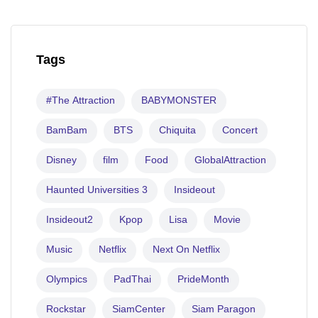
Tags
#The Attraction
BABYMONSTER
BamBam
BTS
Chiquita
Concert
Disney
film
Food
GlobalAttraction
Haunted Universities 3
Insideout
Insideout2
Kpop
Lisa
Movie
Music
Netflix
Next On Netflix
Olympics
PadThai
PrideMonth
Rockstar
SiamCenter
Siam Paragon