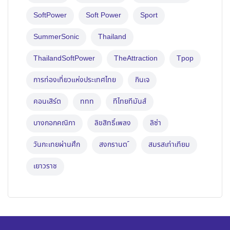
SoftPower
Soft Power
Sport
SummerSonic
Thailand
ThailandSoftPower
TheAttraction
Tpop
การท่องเที่ยวแห่งประเทศไทย
กินเจ
คอนเสิร์ต
ททท
ทีไทยทีมันส์
บางกอกคณิกา
ลิขสิทธิ์เพลง
ลิซ่า
วันกะเทยผ่านศึก
สงกรานต ์
สมรสเท่าเทียม
เยาวราช