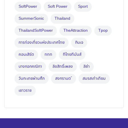
SoftPower
Soft Power
Sport
SummerSonic
Thailand
ThailandSoftPower
TheAttraction
Tpop
การท่องเที่ยวแห่งประเทศไทย
กินเจ
คอนเสิร์ต
ททท
ทีไทยทีมันส์
บางกอกคณิกา
ลิขสิทธิ์เพลง
ลิซ่า
วันกะเทยผ่านศึก
สงกรานต ์
สมรสเท่าเทียม
เยาวราช