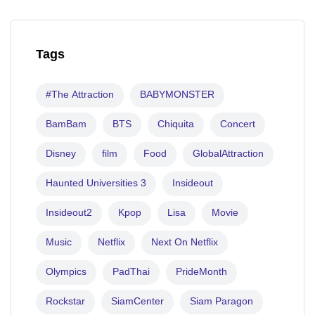
Tags
#The Attraction
BABYMONSTER
BamBam
BTS
Chiquita
Concert
Disney
film
Food
GlobalAttraction
Haunted Universities 3
Insideout
Insideout2
Kpop
Lisa
Movie
Music
Netflix
Next On Netflix
Olympics
PadThai
PrideMonth
Rockstar
SiamCenter
Siam Paragon