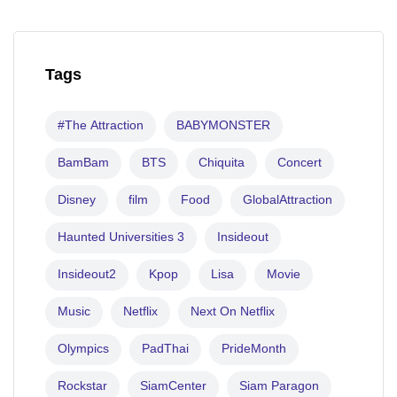
Tags
#The Attraction
BABYMONSTER
BamBam
BTS
Chiquita
Concert
Disney
film
Food
GlobalAttraction
Haunted Universities 3
Insideout
Insideout2
Kpop
Lisa
Movie
Music
Netflix
Next On Netflix
Olympics
PadThai
PrideMonth
Rockstar
SiamCenter
Siam Paragon