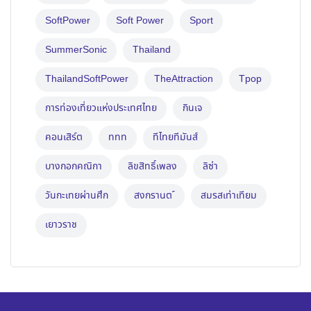
SoftPower
Soft Power
Sport
SummerSonic
Thailand
ThailandSoftPower
TheAttraction
Tpop
การท่องเที่ยวแห่งประเทศไทย
กินเจ
คอนเสิร์ต
ททท
ทีไทยทีมันส์
บางกอกคณิกา
ลิขสิทธิ์เพลง
ลิซ่า
วันกะเทยผ่านศึก
สงกรานต ์
สมรสเท่าเทียม
เยาวราช